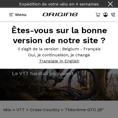
Expédition de votre vélo
en
4 semaines
Menu
Êtes-vous sur la bonne
Présentation
Modèles
Technologies
version de notre site ?
Il s’agit de la version
: Belgium - Français
Oui, je continue
Non, je change
Translate in English
Vélo
>
VTT
>
Cross-Country
>
Théorème GTO 29″