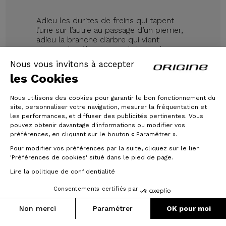
Adieu les durites de freins qui tapent
l’une sur l’autre au passage d’un pierrier,
adieu la branche d’arbre qui vient
attraper le vélo et son pilote par la gaine
dérailleur. La ou certains pourraient y
Nous vous invitons à accepter
voir un avantage esthétique, nous
les Cookies
voyons dans l’intégration la solution pour
augmenter la fiabilité et la longévité des
gaines et durites, bien à l’abri dans le
Nous utilisons des cookies pour garantir le bon fonctionnement du
cadre.
site, personnaliser votre navigation, mesurer la fréquentation et
les performances, et diffuser des publicités pertinentes. Vous
Nous avons profité du développement
pouvez obtenir davantage d'informations ou modifier vos
de cette nouvelle plateforme pour
préférences, en cliquant sur le bouton « Paramétrer ».
intégrer également le serrage de selle.
Pour modifier vos préférences par la suite, cliquez sur le lien
Là aussi, cela permet d’apporter une
'Préférences de cookies' situé dans le pied de page.
rigidité naturelle supplémentaire à la
Lire la politique de confidentialité
jonction top tube/seat tube et ainsi
renforcer la résistance du cadre, sans
Consentements certifiés par
poids superflu.
Non merci
Paramétrer
OK pour moi
Axeptio consent
Plateforme de Gestion du Consentement : Personnalisez vos O