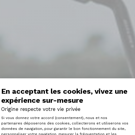
En acceptant les cookies, vivez une
expérience sur-mesure
Origine respecte votre vie privée
Plateforme de Gestion du Consenteme
Si vous donnez votre accord (consentement), nous et nos
Découvrez l'Axxom
partenaires déposerons des cookies, collecterons et utiliserons vos
données de navigation, pour garantir le bon fonctionnement du site,
personnaliser votre navigation, mesurer la fréquentation et les
Axeptio consent