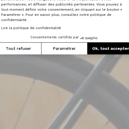
performances, et diffuser des publicités pertinentes. Vous pouvez à
tout moment définir votre consentement, en cliquant sur le bouton «
qui allie performance et confort, grâce à la tec
Paramétrer ». Pour en savoir plus, consultez notre politique de
confidentialité.
Lire la politique de confidentialité
Voir le film
Voir les vélos
Consentements certifiés par
Tout refuser
Paramétrer
Ok, tout accepte