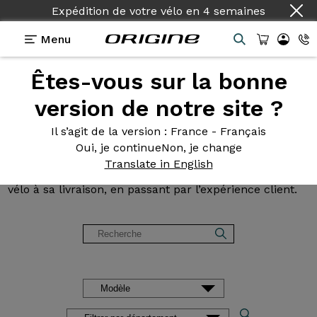
Pays :
Français
Menu
Êtes-vous sur la bonne
Avis et
témoignages des
version de notre site ?
clients Origine
Il s’agit de la version
: France - Français
Oui, je continue
Non, je change
Lisez les avis sur nos vélos de Route, Gravel, VTT et
Translate in English
VAE. Des retours d’expérience, de la configuration du
vélo à sa livraison, en passant par l’expérience client.