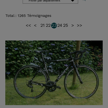
Total : 1265 Témoignages
<<
<
21
22
23
24
25
>
>>