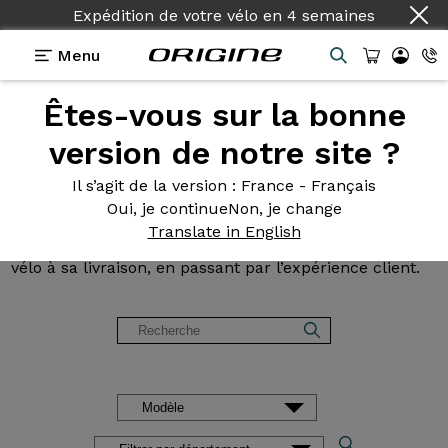
Pays :
Français
Menu
Êtes-vous sur la bonne
Avis et
témoignages des
version de notre site ?
clients Origine
Il s’agit de la version
: France - Français
Oui, je continue
Non, je change
Lisez les avis sur nos vélos de Route, Gravel, VTT et
Translate in English
VAE. Des retours d’expérience, de la configuration du
vélo à sa livraison, en passant par l’expérience client.