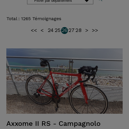
Total : 1265 Témoignages
<<
<
24
25
26
27
28
>
>>
Axxome II RS - Campagnolo