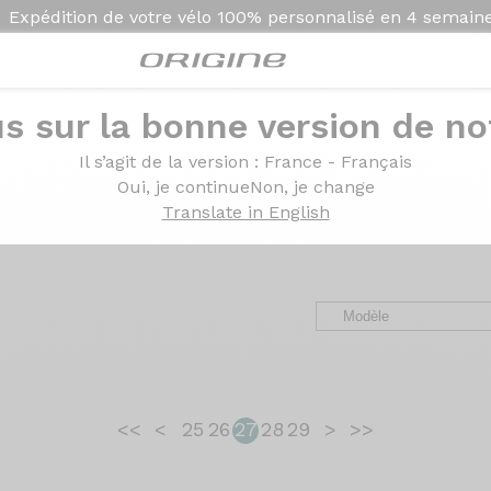
Expédition de votre vélo
100% personnalisé en
4 semain
s sur la bonne version de not
ges des clients Origin
Il s’agit de la version
: France - Français
Oui, je continue
Non, je change
Translate in English
avel, VTT et VAE. Des retours d’expérience, de la configurat
<<
<
25
26
27
28
29
>
>>