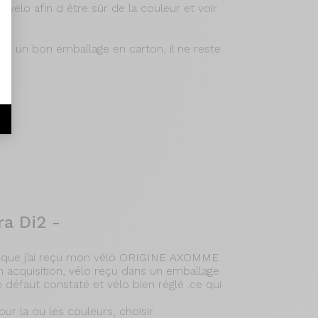
élo afin d être sûr de la couleur et voir
ns un bon emballage en carton, il ne reste
s.
r
a Di2 -
mi que j’ai reçu mon vélo ORIGINE AXOMME
 acquisition, vélo reçu dans un emballage
n défaut constaté et vélo bien réglé .ce qui
our la ou les couleurs, choisir