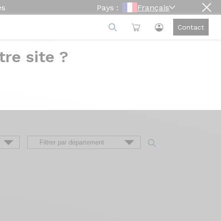
es
Pays :
Français
Contact
re site ?
e
ion du vélo à sa livraison, en passant