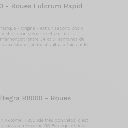
00 - Roues Fulcrum Rapid
 marque « Origine » est un second choix
el » chez mon vélociste et ami, mais
il m’annonçait (entre 34 et 51 semaines de
otre site et j’ai été séduit à la fois par le
ltegra R8000 - Roues
n Axxome II 350 (de très bon vélos) c'est
e tout nouveau Axxome RS Evo équipé des