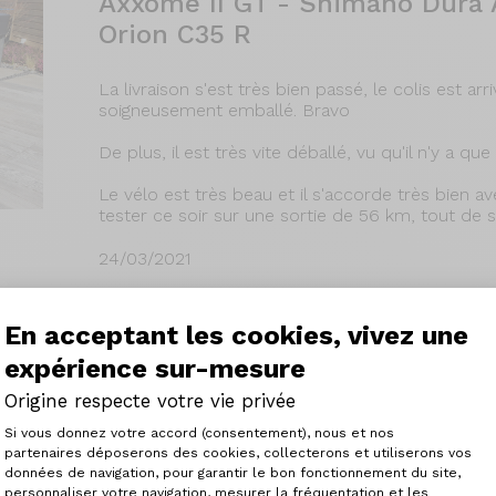
Axxome II GT - Shimano Dura 
Orion C35 R
La livraison s'est très bien passé, le colis est ar
soigneusement emballé. Bravo
De plus, il est très vite déballé, vu qu'il n'y a qu
Le vélo est très beau et il s'accorde très bien a
tester ce soir sur une sortie de 56 km, tout de s
24/03/2021
Lire la suite
En acceptant les cookies, vivez une
expérience sur-mesure
Origine respecte votre vie privée
AXXOME RS EVO - Shimano Dur
Plateforme de Gestion du Consenteme
Si vous donnez votre accord (consentement), nous et nos
PRYMAHL Orin C35 Pro
partenaires déposerons des cookies, collecterons et utiliserons vos
données de navigation, pour garantir le bon fonctionnement du site,
personnaliser votre navigation, mesurer la fréquentation et les
Axeptio consent