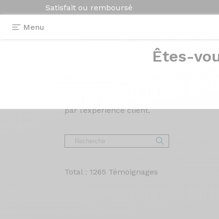
Satisfait ou remboursé
Menu
Êtes-vou
Avis et
témoigna
Lisez les avis sur nos vélos de Route, Gr
par l’expérience client.
Total : 1265 Témoignages