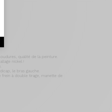
r
soudures, qualité de la peinture.
llage nickel !
.
icap, le bras gauche.
e frein à double tirage, manette de