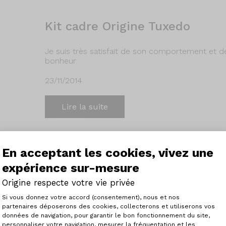
Kit cadre Origine Tuxedo
Je suis très satisfait de son comportement et de s
bonheur
23/11/2014
Lire la suite
En acceptant les cookies, vivez une
Vélo Origine Tuxedo base PS2
expérience sur-mesure
Origine respecte votre vie privée
Après pas mal de recherche et renseignement, 
tout carbone,car le tout carbone, c'est sympa a
Plateforme de Gestion du Consenteme
Si vous donnez votre accord (consentement), nous et nos
a des mal au dos chronique, la moindre aspérit
partenaires déposerons des cookies, collecterons et utiliserons vos
mieux entretenus ;-) commencait à sérieusement
données de navigation, pour garantir le bon fonctionnement du site,
avec un équipement qui tienne la route et qui n
personnaliser votre navigation, mesurer la fréquentation et les
Axeptio consent