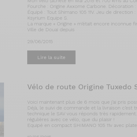
Mon Vélo (acheté en Mai 2015 et 700 kms au Com
Fourche : Origine Axxome Carbone. Décoration : 
Équipé : Tout Shimano 105 11V. Jeu de direction
Ksyrium Equipe S.
La marque « Origine » m’était encore inconnue fin
Ville de Douai depuis
29/06/2015
Lire la suite
Vélo de route Origine Tuxedo S
Voici maintenant plus de 6 mois que j’ai pris p
Déjà, le suivi de commande et la livraison c’est
technique le SAV vous réponds très rapidement. 
régulières avec ce vélo, que du plaisir !
Equipé en compact SHIMANO 105 11v avec platea