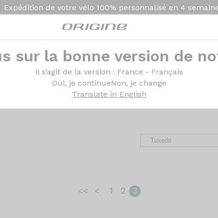
Expédition de votre vélo
100% personnalisé en
4 semain
s sur la bonne version de not
ges des clients Origin
Il s’agit de la version
: France - Français
Oui, je continue
Non, je change
Translate in English
avel, VTT et VAE. Des retours d’expérience, de la configurat
<<
<
1
2
3