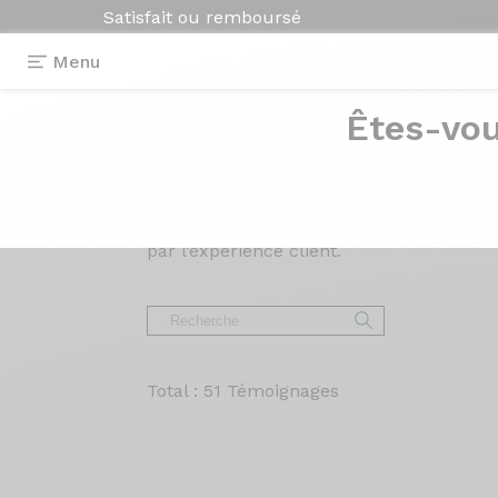
Satisfait ou remboursé
Menu
Êtes-vou
Avis et
témoigna
Lisez les avis sur nos vélos de Route, Gr
par l’expérience client.
Total : 51 Témoignages