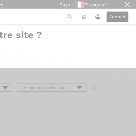
es
Pays :
Français
Contact
re site ?
e
ion du vélo à sa livraison, en passant