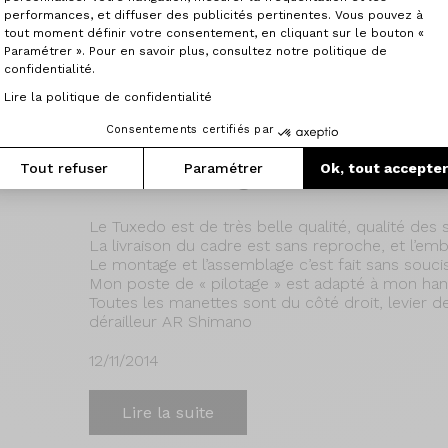
performances, et diffuser des publicités pertinentes. Vous pouvez à
13/11/2014
tout moment définir votre consentement, en cliquant sur le bouton «
Paramétrer ». Pour en savoir plus, consultez notre politique de
confidentialité.
Lire la suite
Lire la politique de confidentialité
Consentements certifiés par
Tout refuser
Paramétrer
Ok, tout accepte
Kit cadre Origine Tuxedo
Le Tuxedo est de très belle qualité, qualité des 
La livraison du cadre est sans reproche, et l’emba
Le montage et l’assemblage c’est fait sans soucis
Mon poste de « pilotage » est adapté à mon hand
Toutes les manettes sont du côté droit, levier d
dérailleur AR Shimano
12/11/2014
Lire la suite