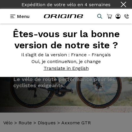
Expédition de votre vélo
en
4 semaines
Menu
Êtes-vous sur la bonne
Présentation
Modèles
Technologies
version de notre site ?
Il s’agit de la version
: France - Français
Oui, je continue
Non, je change
Translate in English
Vélo
>
Route
>
Disques
>
Axxome GTR