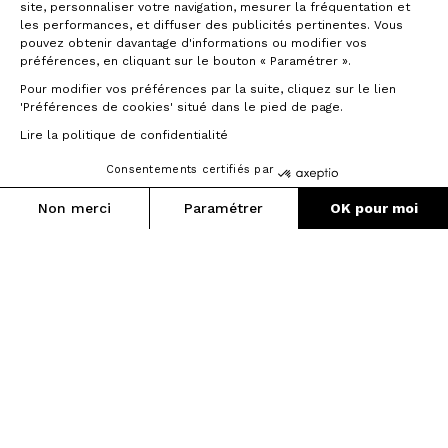
site, personnaliser votre navigation, mesurer la fréquentation et
les performances, et diffuser des publicités pertinentes. Vous
pouvez obtenir davantage d'informations ou modifier vos
Les résultats de mois de recherche
préférences, en cliquant sur le bouton « Paramétrer ».
nous ont conduit à développer une
Pour modifier vos préférences par la suite, cliquez sur le lien
technique de moulage des fibres
'Préférences de cookies' situé dans le pied de page.
nommée UML pour Unique Matrix
Layup. Les feuilles de carbone sont
Lire la politique de confidentialité
assemblées sur le triangle avant en une
seule fois autour d'une seule et unique
Consentements certifiés par
matrice. Il n'y a plus de point de
Non merci
Paramétrer
OK pour moi
jonction, aucun résidu, pas de
superposition inutile, de la fibre pure
Axeptio consent
Plateforme de Gestion du Consentement : Personnalisez vos O
sans défaut.
Notre plateforme vous permet d'adapter et de gérer vos paramètr
Cette nouvelle version de notre moule
interne permet une compaction sous
pression pneumatique des fibres
uniforme sur la totalité du triangle avant.
Avec le nouvel Axxome, ce n'est pas
uniquement le triangle avant qui est
moulé avec le procédé UML, mais
l’intégralité du