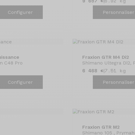
9 657 €
6.92 kg
|
Configurer
Personnaliser
uissance
Fraxion GTR M4 Di2
on C48 Pro
Shimano Ultegra Di2, 
6 468 €
7.51 kg
|
Configurer
Personnaliser
Fraxion GTR M2
Shimano 105 , Prymah