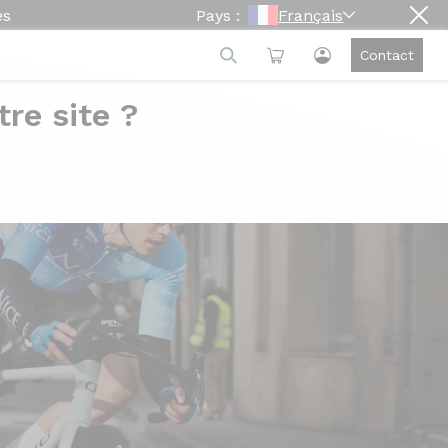
es
Pays :
Français
Contact
Configurer
re site ?
gies
Géométries
Avis clients