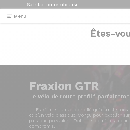
Satisfait ou remboursé
Menu
Êtes-vou
Fraxion GTR
Le vélo de route profilé parfaitemen
Le Fraxion est un vélo profilé qui cumule tous 
et d’un vélo classique. Conçu pour exceller sur t
plus que polyvalent. Doté des dernières techno
compromis.