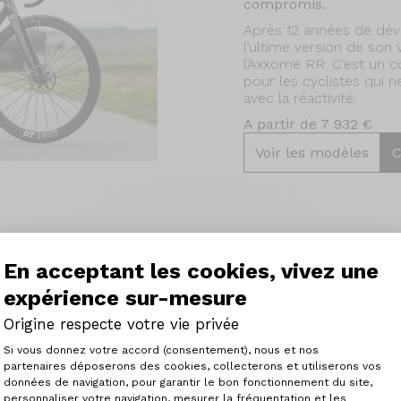
compromis.
Après 12 années de dév
l’ultime version de son
l’Axxome RR. C’est un c
pour les cyclistes qui ne
avec la réactivité.
A partir de 7 932 €
Voir les modèles
C
En acceptant les cookies, vivez une
expérience sur-mesure
r les cyclistes
Origine respecte votre vie privée
Plateforme de Gestion du Consenteme
 pour les cyclistes à la
Si vous donnez votre accord (consentement), nous et nos
formances sans faire de
partenaires déposerons des cookies, collecterons et utiliserons vos
t nouveau châssis encore
données de navigation, pour garantir le bon fonctionnement du site,
personnaliser votre navigation, mesurer la fréquentation et les
 de polyvalence et de
Axeptio consent