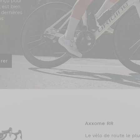
Conçu pour
l est bien
 dernières
ns
urer
Axxome RR
Le vélo de route le pl