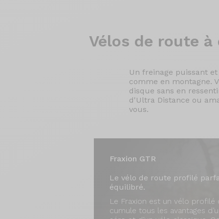
Vélos de
route à 
Un freinage puissant et
comme en montagne. Voil
disque sans en ressentir
d'Ultra Distance ou ama
vous.
Fraxion GTR
Le vélo de route profilé par
équilibré.
Le Fraxion est un vélo profilé 
cumule tous les avantages d’u