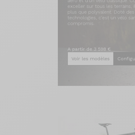
aéro et d’un vélo classique. 
exceller sur tous les terrains, i
plus que polyvalent. Doté des
technologies, c'est un vélo sa
compromis.
A partir de 3 598 €
Voir les modèles
Config