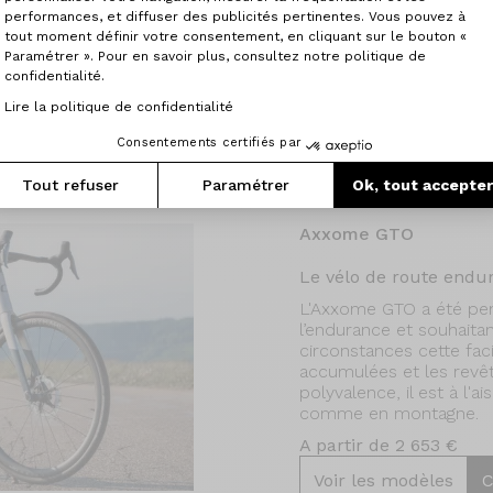
performances, et diffuser des publicités pertinentes. Vous pouvez à
tout moment définir votre consentement, en cliquant sur le bouton «
Paramétrer ». Pour en savoir plus, consultez notre politique de
confidentialité.
Lire la politique de confidentialité
Consentements certifiés par
Tout refuser
Paramétrer
Ok, tout accepte
Axxome GTO
Le vélo de route endur
L'Axxome GTO a été pens
l’endurance et souhaita
circonstances cette faci
accumulées et les revê
polyvalence, il est à l'ai
comme en montagne.
A partir de 2 653 €
Voir les modèles
C