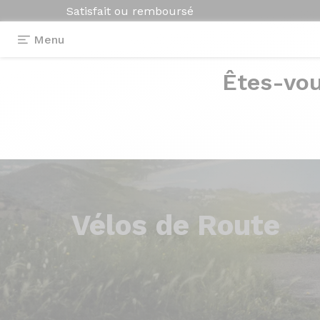
Satisfait ou remboursé
Menu
Êtes-vou
Vélos
de Route