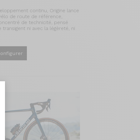
eloppement continu, Origine lance
 vélo de route de référence,
oncentré de technicité, pensé
 transigent ni avec la légèreté, ni
onfigurer
nt : Personnalisez vos Options