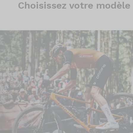
Choisissez
votre modèle
le VTT
 À l'aise
s, incisif
ment
st le choix
is écumer
r des