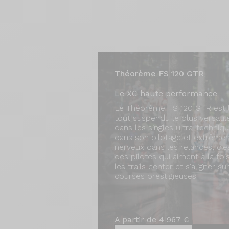
Théorème FS 120 GTR
Le XC haute performance
Le Théorème FS 120 GTR est 
tout suspendu le plus versatile.
dans les singles ultra-technique
dans son pilotage et extrême
nerveux dans les relances, c'e
des pilotes qui aiment à la fo
les trails center et s'aligner su
courses prestigieuses.
A partir de 4 967 €