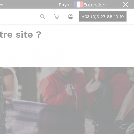
es
Pays :
Français
+33 (0)3 27 88 10 10
re site ?