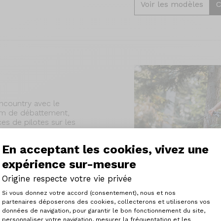
Voir les modèles
C
ncountry avec le
m de débattement,
s de pilotes sur les
'une capacité de
et d'une grande
En acceptant les cookies, vivez une
siter, à la vitesse de
expérience sur-mesure
Origine respecte votre vie privée
Plateforme de Gestion du Consenteme
Si vous donnez votre accord (consentement), nous et nos
partenaires déposerons des cookies, collecterons et utiliserons vos
données de navigation, pour garantir le bon fonctionnement du site,
personnaliser votre navigation, mesurer la fréquentation et les
Axeptio consent