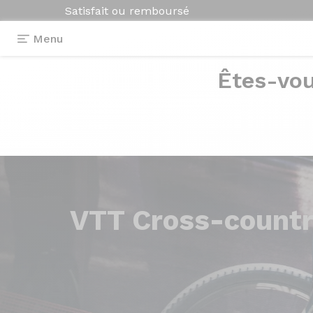
Satisfait ou remboursé
Menu
Êtes-vou
VTT Cross-count