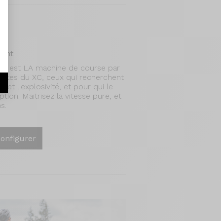
ant
R est LA machine de course par
ristes du XC, ceux qui recherchent
r
 et l'explosivité, et pour qui le
ion. Maitrisez la vitesse pure, et
s.
onfigurer