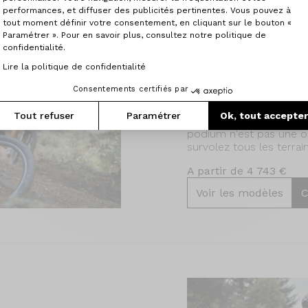
performances, et diffuser des publicités pertinentes. Vous pouvez à
tout moment définir votre consentement, en cliquant sur le bouton «
Paramétrer ». Pour en savoir plus, consultez notre politique de
Théorème FS 100 GTR
confidentialité.
Lire la politique de confidentialité
Le XC 100mm perform
Consentements certifiés par
Le Théorème FS 100 GT
excellence. Pour les pu
Tout refuser
Paramétrer
Ok, tout accepte
la légèreté, le rendement
podium n'est pas une opt
survolez tous les terrain
A partir de 4 743 €
Voir les modèles
C