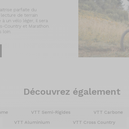
trise parfaite du
ecture de terrain
 un vélo léger, il sera
ss-Country et Marathon.
 loin.
Découvrez également
mme
VTT Semi-Rigides
VTT Carbone
VTT Aluminium
VTT Cross Country