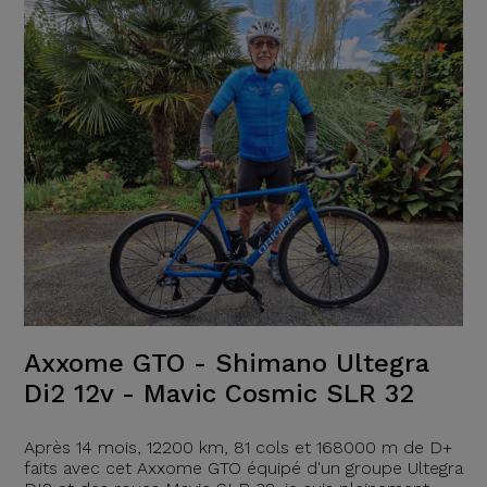
Axxome GTO - Shimano Ultegra
Di2 12v - Mavic Cosmic SLR 32
Après 14 mois, 12200 km, 81 cols et 168000 m de D+
faits avec cet Axxome GTO équipé d'un groupe Ultegra