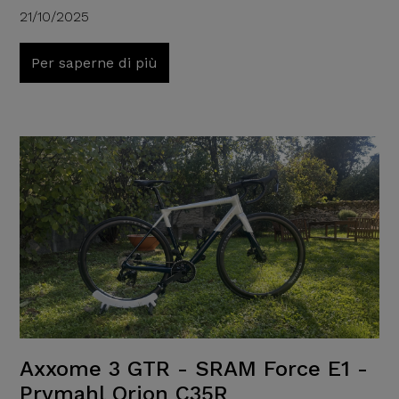
21/10/2025
Per saperne di più
Axxome 3 GTR - SRAM Force E1 -
Prymahl Orion C35R