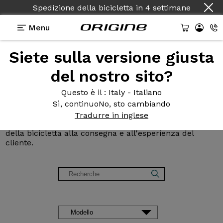
Spedizione della bicicletta
Paese :
Italiano
in
4 settimane
Menu
Siete sulla versione giusta
Opinioni e
testimonianze dei
del nostro sito?
clienti Origine
Questo è il
: Italy - Italiano
Sì, continuo
No, sto cambiando
Leggete le recensioni delle nostre biciclette Road,
Tradurre in inglese
Gravel, MTB e MTB. Feedback, dalla configurazione
della bicicletta alla consegna e all'esperienza del
cliente.