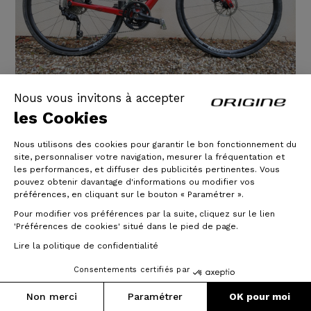
Nous vous invitons à accepter
Help Gravel - Shimano GRX 400
les Cookies
2X10 - DT Swiss R500
Nous utilisons des cookies pour garantir le bon fonctionnement du
site, personnaliser votre navigation, mesurer la fréquentation et
Ayant de plus en plus de mal à suivre mes amis, mes
les performances, et diffuser des publicités pertinentes. Vous
pouvez obtenir davantage d'informations ou modifier vos
80 ans ont été l'occasion de franchir le pas de
préférences, en cliquant sur le bouton « Paramétrer ».
l'assistance.
La recherche dans les commerces locaux s'est
Pour modifier vos préférences par la suite, cliquez sur le lien
avérée décevante : Pas la taille, pas les braquets, pas
'Préférences de cookies' situé dans le pied de page.
la couleur...aucune souplesse.
Lire la politique de confidentialité
Le configurateur Origine associé à des conseils
téléphoniques pertinents m'ont convaincu.
Consentements certifiés par
Et l'expérience est à
Non merci
Paramétrer
OK pour moi
14/07/2025