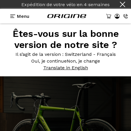
Expédition de votre vélo
en
4 semaines
Menu
Êtes-vous sur la bonne
Photos
> Axxome 350 Colors on demand
version de notre site ?
Axxome 350
Colors on
Il s’agit de la version
: Switzerland - Français
demand
Oui, je continue
Non, je change
Translate in English