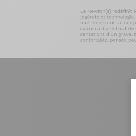
Le Newton[e] redéfinit 
légèreté et technologie
tout en offrant un cou
cadre carbone haut de 
sensations d’un gravel 
confortable, pensée pou