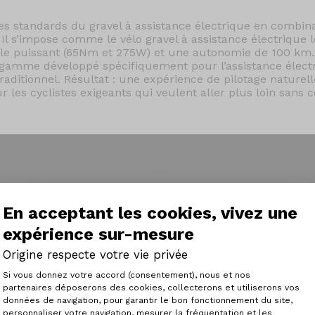
les standards du gravel à assistance électrique en combi
. Il s’impose comme le vélo gravel à assistance électrique
ple puissant (65Nm et 275W) et une autonomie de 100 km
gamme développé spécifiquement pour l’assistance électri
traditionnel. Résultat : une expérience de pilotage naturel
r les cyclistes exigeants qui veulent aller plus loin sans
En acceptant les cookies, vivez une
expérience sur-mesure
Origine respecte votre vie privée
Plateforme de Gestion du Consenteme
Si vous donnez votre accord (consentement), nous et nos
partenaires déposerons des cookies, collecterons et utiliserons vos
données de navigation, pour garantir le bon fonctionnement du site,
personnaliser votre navigation, mesurer la fréquentation et les
Axeptio consent