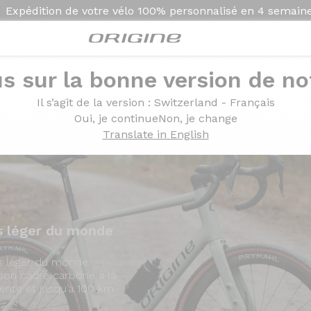
Expédition de votre vélo
100% personnalisé en
4 semain
s sur la bonne version de not
Présentation
Modèles
Technolo
Il s’agit de la version
: Switzerland - Français
Oui, je continue
Non, je change
Translate in English
us léger du monde
us léger du monde.
son cadre carbone à la
gente et jusqu’à 100 km