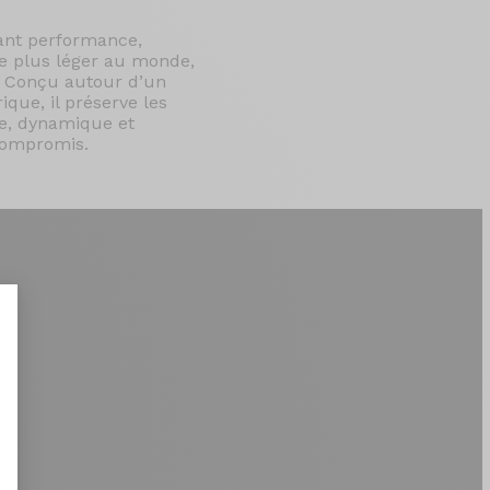
nant performance,
 le plus léger au monde,
. Conçu autour d’un
que, il préserve les
le, dynamique et
 compromis.
nt : Personnalisez vos Options