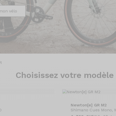
mon vélo
R
Choisissez
votre modèle
Newton[e] GR M2
0
Shimano Cues Mono, 