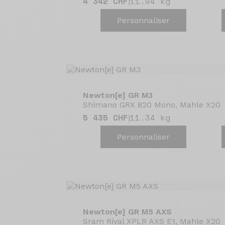
4 342 CHF
11.94 kg
|
Personnaliser
Newton[e] GR M3
Shimano GRX 820 Mono, Mahle X20
5 435 CHF
11.34 kg
|
Personnaliser
Newton[e] GR M5 AXS
Sram Rival XPLR AXS E1, Mahle X20