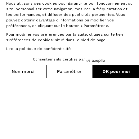
Nous utilisons des cookies pour garantir le bon fonctionnement du
site, personnaliser votre navigation, mesurer la fréquentation et
les performances, et diffuser des publicités pertinentes. Vous
pouvez obtenir davantage d'informations ou modifier vos
préférences, en cliquant sur le bouton « Paramétrer ».
Pour modifier vos préférences par la suite, cliquez sur le lien
'Préférences de cookies' situé dans le pied de page.
Lire la politique de confidentialité
Consentements certifiés par
Non merci
Paramétrer
OK pour moi
Technologie de moulage EPS
Axeptio consent
Plateforme de Gestion du Consentement : Personnalisez vos O
Notre plateforme vous permet d'adapter et de gérer vos paramètr
Les moules internes EPS en
polyuréthane évitent les accumulations
de résine dans les angles et lissent la
surface interne du cadre.
Le cadre n’est pas lesté par des excès
inutiles de résines.
Le lissage de surface permet d’avoir une