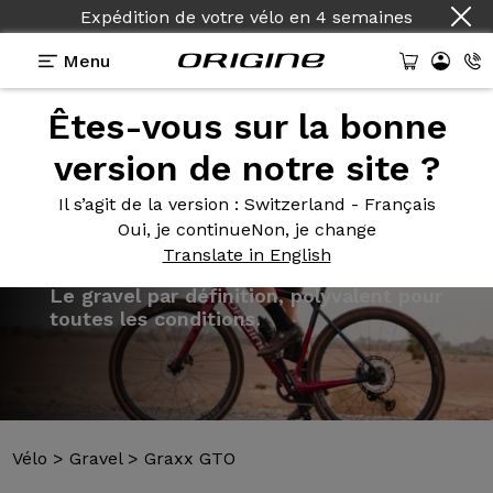
Expédition de votre vélo
en
4 semaines
Menu
Êtes-vous sur la bonne
Présentation
Modèles
Technologies
version de notre site ?
Il s’agit de la version
: Switzerland - Français
Oui, je continue
Non, je change
Translate in English
Vélo
>
Gravel
>
Graxx GTO