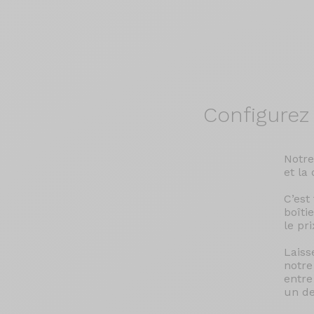
Configurez
Notre
et la
C’est
boîti
le pr
Laiss
notre
entre
un de