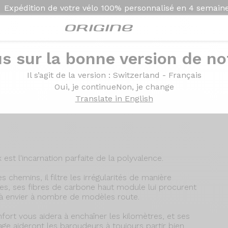
Expédition de votre vélo
100% personnalisé en
4 semain
s sur la bonne version de not
Présentation
Technolo
Il s’agit de la version
: Switzerland - Français
Oui, je continue
Non, je change
Translate in English
est l'incarnation parfaite de la polyvalence.
s chemins, il filtre les irrégularités de manière
ues, ses fibres de carbone haut module lui procurent
 à envier à nombre de modèles route.
fort vous aidera à enchaîner les kilomètres, et ses
ge aideront les baroudeurs à toujours partir bien