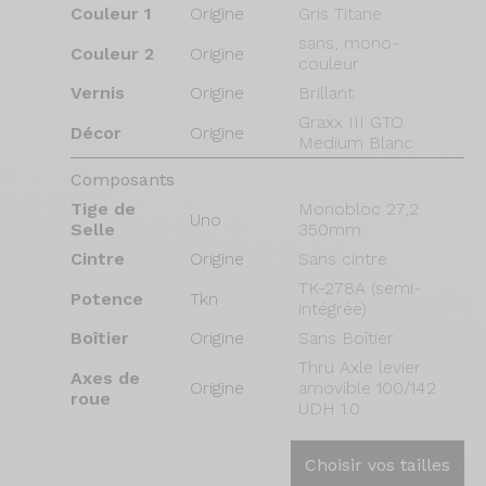
Couleur 1
Origine
Gris Titane
sans, mono-
Couleur 2
Origine
couleur
Vernis
Origine
Brillant
Graxx III GTO
Décor
Origine
Medium Blanc
Composants
Tige de
Monobloc 27,2
Uno
Selle
350mm
Cintre
Origine
Sans cintre
TK-278A (semi-
Potence
Tkn
intégrée)
Boîtier
Origine
Sans Boîtier
Thru Axle levier
Axes de
Origine
amovible 100/142
roue
UDH 1.0
Choisir vos tailles