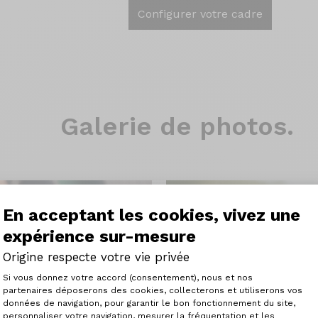
Configurer votre cadre
Galerie de photos.
En acceptant les cookies, vivez une
expérience sur-mesure
Origine respecte votre vie privée
Plateforme de Gestion du Consenteme
Si vous donnez votre accord (consentement), nous et nos
partenaires déposerons des cookies, collecterons et utiliserons vos
données de navigation, pour garantir le bon fonctionnement du site,
personnaliser votre navigation, mesurer la fréquentation et les
Axeptio consent