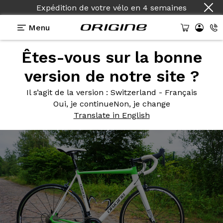
Expédition de votre vélo
en
4 semaines
Menu
Êtes-vous sur la bonne
Photos
> Axxome II 350 - Blanc Cristal - Vert Lime
version de notre site ?
Axxome II
350 - Blanc Cristal
Il s’agit de la version
: Switzerland - Français
- Vert Lime
Oui, je continue
Non, je change
Translate in English