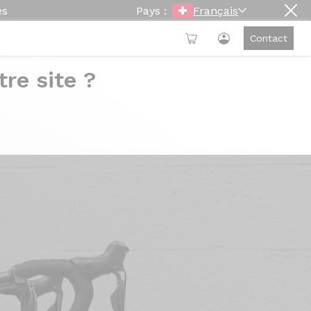
es
Pays :
Français
Contact
re site ?