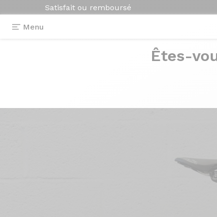
Satisfait ou remboursé
Menu
Êtes-vou
Photos
> Axxome 350 Noir Piano Métalli
Axxome 350
Noir