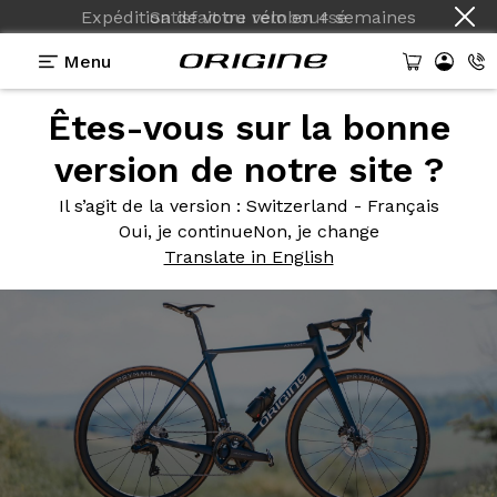
Expédition de votre vélo
Satisfait ou remboursé
en
4 semaines
Menu
Êtes-vous sur la bonne
Photos
> Bleu Océan
version de notre site ?
Bleu
Océan
Il s’agit de la version
: Switzerland - Français
Oui, je continue
Non, je change
Translate in English