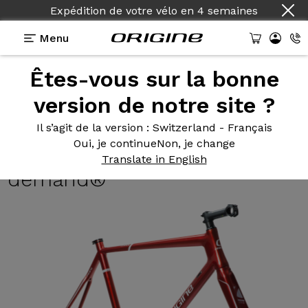
Expédition de votre vélo
en
4 semaines
Menu
Êtes-vous sur la bonne
Photos
> Kit cadre Axxome 350 Avec exemple de
teinte Colors on demand®
version de notre site ?
Kit cadre
Axxome 350 Avec
Il s’agit de la version
: Switzerland - Français
Oui, je continue
Non, je change
exemple de teinte Colors on
Translate in English
demand®