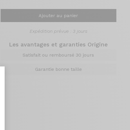
Ajouter au panier
Expédition prévue : 3 jours
Les avantages et garanties Origine
Satisfait ou remboursé 30 jours
Garantie bonne taille
nt : Personnalisez vos Options