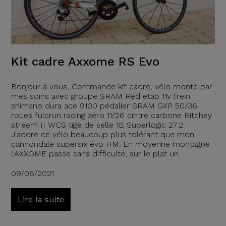
Kit cadre Axxome RS Evo
Bonjour à vous, Commande kit cadre, vélo monté par
mes soins avec groupe SRAM Red etap 11v frein
shimano dura ace 9100 pédalier SRAM GXP 50/36
roues fulcrun racing zéro 11/26 cintre carbone Ritchey
streem II WCS tige de selle 1B Superlogic 27.2.
J'adore ce vélo beaucoup plus tolérant que mon
cannondale supersix évo HM. En moyenne montagne
l'AXXOME passe sans difficulté, sur le plat un
09/08/2021
Lire la suite