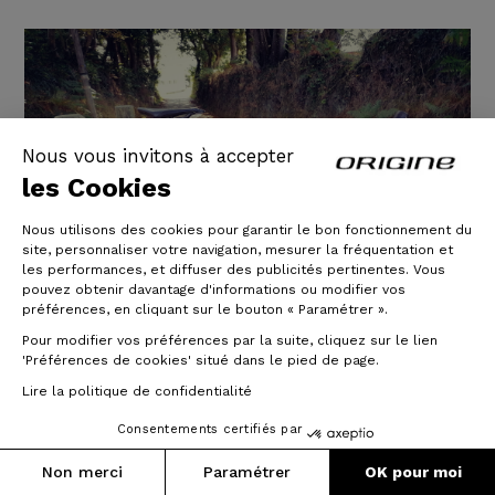
Nous vous invitons à accepter
les Cookies
Nous utilisons des cookies pour garantir le bon fonctionnement du
site, personnaliser votre navigation, mesurer la fréquentation et
les performances, et diffuser des publicités pertinentes. Vous
pouvez obtenir davantage d'informations ou modifier vos
préférences, en cliquant sur le bouton « Paramétrer ».
Pour modifier vos préférences par la suite, cliquez sur le lien
'Préférences de cookies' situé dans le pied de page.
Lire la politique de confidentialité
Axxome RS 2017 - Groupe Ultegra
di2 - Roues UNIQ
Consentements certifiés par
Non merci
Paramétrer
OK pour moi
Cela fait maintenant un peu plus de 3 ans et 11000