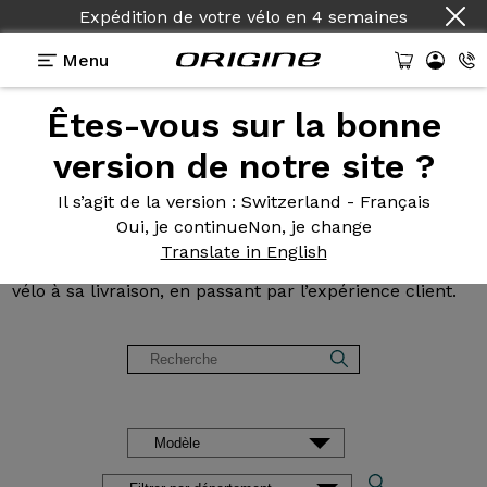
Expédition de votre vélo
en
4 semaines
Menu
Êtes-vous sur la bonne
Avis et
témoignages des
version de notre site ?
clients Origine
Il s’agit de la version
: Switzerland - Français
Oui, je continue
Non, je change
Lisez les avis sur nos vélos de Route, Gravel, VTT et
Translate in English
VAE. Des retours d’expérience, de la configuration du
vélo à sa livraison, en passant par l’expérience client.