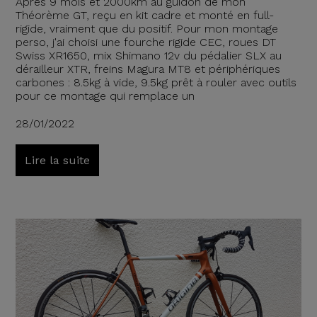
Après 9 mois et 2000km au guidon de mon
Théorème GT, reçu en kit cadre et monté en full-
rigide, vraiment que du positif. Pour mon montage
perso, j'ai choisi une fourche rigide CEC, roues DT
Swiss XR1650, mix Shimano 12v du pédalier SLX au
dérailleur XTR, freins Magura MT8 et périphériques
carbones : 8.5kg à vide, 9.5kg prêt à rouler avec outils
pour ce montage qui remplace un
28/01/2022
Lire la suite