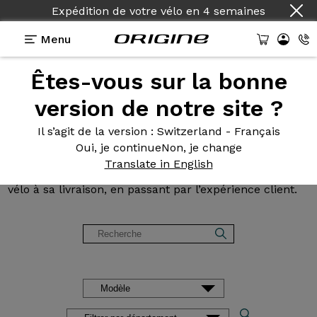
Expédition de votre vélo
en
4 semaines
Menu
Êtes-vous sur la bonne
Avis et
témoignages des
version de notre site ?
clients Origine
Il s’agit de la version
: Switzerland - Français
Oui, je continue
Non, je change
Lisez les avis sur nos vélos de Route, Gravel, VTT et
Translate in English
VAE. Des retours d’expérience, de la configuration du
vélo à sa livraison, en passant par l’expérience client.