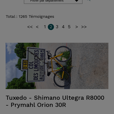
Total : 1265 Témoignages
<<
<
1
2
3
4
5
>
>>
Tuxedo - Shimano Ultegra R8000
- Prymahl Orion 30R