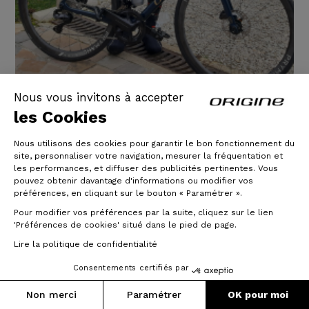
Nous vous invitons à accepter
les Cookies
Nous utilisons des cookies pour garantir le bon fonctionnement du
Axxome GTO - Shimano Ultegra
site, personnaliser votre navigation, mesurer la fréquentation et
les performances, et diffuser des publicités pertinentes. Vous
Di2 - Prymahl Orion C35 R
pouvez obtenir davantage d'informations ou modifier vos
préférences, en cliquant sur le bouton « Paramétrer ».
Très bon vélo, réactif. Reste à l essayer en montagne
Pour modifier vos préférences par la suite, cliquez sur le lien
et voir son comportement en descente.
'Préférences de cookies' situé dans le pied de page.
Lire la politique de confidentialité
01/05/2025
Consentements certifiés par
Lire la suite
Non merci
Paramétrer
OK pour moi