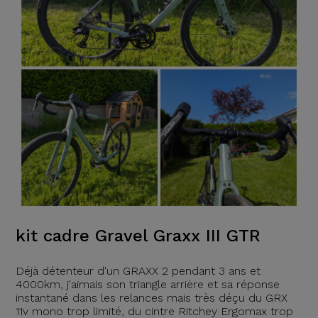
kit cadre Gravel Graxx III GTR
Déjà détenteur d'un GRAXX 2 pendant 3 ans et
4000km, j'aimais son triangle arrière et sa réponse
instantané dans les relances mais très déçu du GRX
11v mono trop limité, du cintre Ritchey Ergomax trop