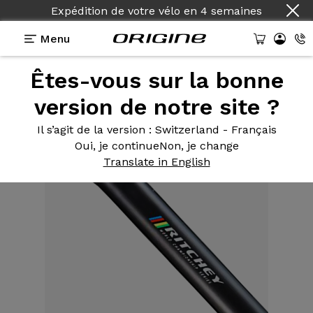
Expédition de votre vélo
en
4 semaines
Menu
Êtes-vous sur la bonne
Equipements
>
Tige de Selle
>
Zero WCS 30.9 sans
déport 400mm
version de notre site ?
Il s’agit de la version
: Switzerland - Français
Oui, je continue
Non, je change
Translate in English