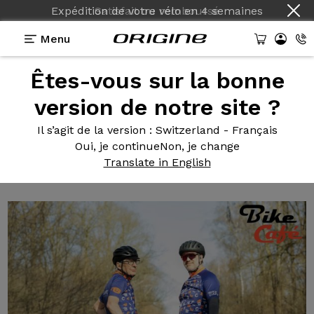
Expédition de votre vélo
en
4 semaines
Menu
Êtes-vous sur la bonne
Tests des vélos Origine
>
Newton[e] : un VAE qui
défie la gravité
version de notre site ?
Newton[e] :
un VAE
Il s’agit de la version
: Switzerland - Français
qui défie la gravité
Oui, je continue
Non, je change
Translate in English