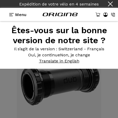
Expédition de votre vélo
en
4 semaines
Menu
Êtes-vous sur la bonne
Equipements
>
Boîtier
>
DUB BSA 68 wide
version de notre site ?
Il s’agit de la version
: Switzerland - Français
Oui, je continue
Non, je change
Translate in English