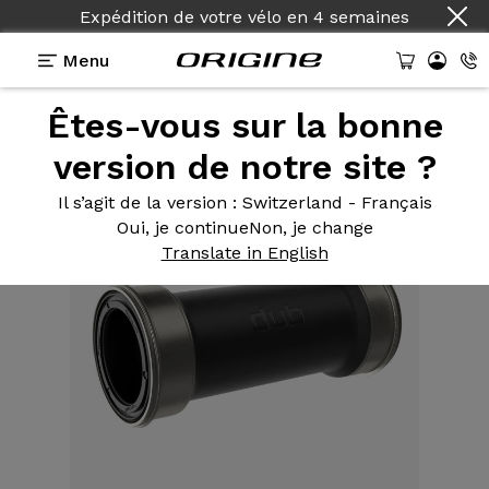
Expédition de votre vélo
en
4 semaines
Menu
Êtes-vous sur la bonne
Equipements
>
Boîtier
>
DUB PF86,5
version de notre site ?
Il s’agit de la version
: Switzerland - Français
Oui, je continue
Non, je change
Translate in English