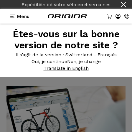
Expédition de votre vélo
en
4 semaines
Menu
Êtes-vous sur la bonne
Actualités Origine
>
Les nouveautés 2018 sont sur
le configurateur Origine.
version de notre site ?
Les nouveautés
2018 sont sur
Il s’agit de la version
: Switzerland - Français
Oui, je continue
Non, je change
le configurateur Origine.
Translate in English