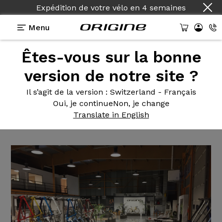
Expédition de votre vélo
en
4 semaines
Menu
Êtes-vous sur la bonne
Actualités Origine
>
Journées portes ouvertes le 7
et 8 Juin
version de notre site ?
Journées portes
ouvertes le 7
Il s’agit de la version
: Switzerland - Français
Oui, je continue
Non, je change
et 8 Juin
Translate in English