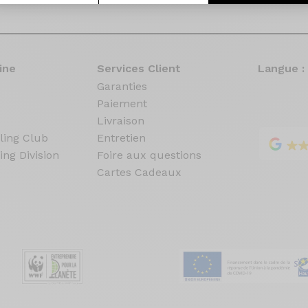
ine
Services Client
Langue :
Garanties
Paiement
Livraison
ling Club
Entretien
ing Division
Foire aux questions
Cartes Cadeaux