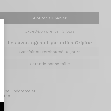
Ajouter au panier
Expédition prévue : 3 jours
Les avantages et garanties Origine
nt : Personnalisez vos Options
Satisfait ou remboursé 30 jours
Garantie bonne taille
rigine Théorème et
u top.
r