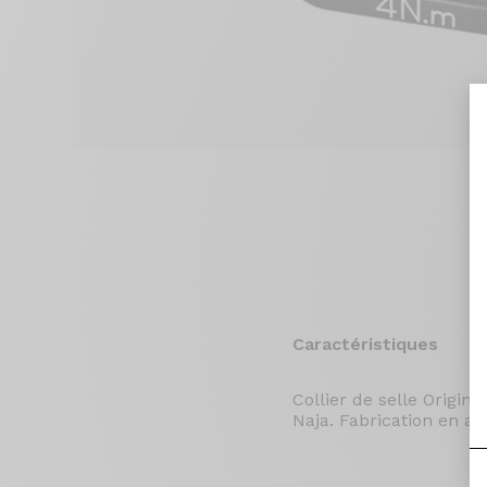
Caractéristiques
Collier de selle Origi
Naja. Fabrication en a