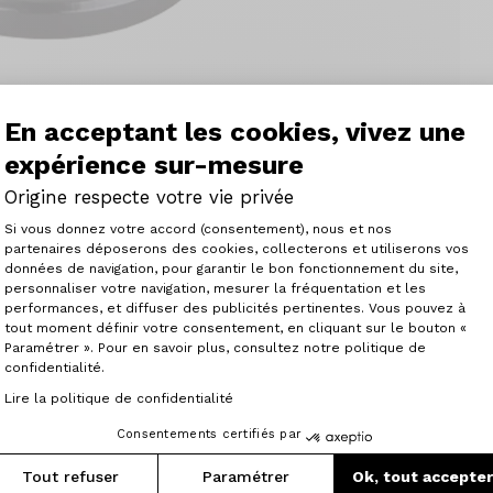
En acceptant les cookies, vivez une
expérience sur-mesure
Origine respecte votre vie privée
Plateforme de Gestion du Consenteme
Si vous donnez votre accord (consentement), nous et nos
partenaires déposerons des cookies, collecterons et utiliserons vos
données de navigation, pour garantir le bon fonctionnement du site,
personnaliser votre navigation, mesurer la fréquentation et les
Axeptio consent
performances, et diffuser des publicités pertinentes. Vous pouvez à
tout moment définir votre consentement, en cliquant sur le bouton «
Paramétrer ». Pour en savoir plus, consultez notre politique de
confidentialité.
Lire la politique de confidentialité
ne au standard 34.9 pour VTT Compatible avec les cadres O
luminium usiné dans la masse pour un niveau de finition a
Consentements certifiés par
Tout refuser
Paramétrer
Ok, tout accepte