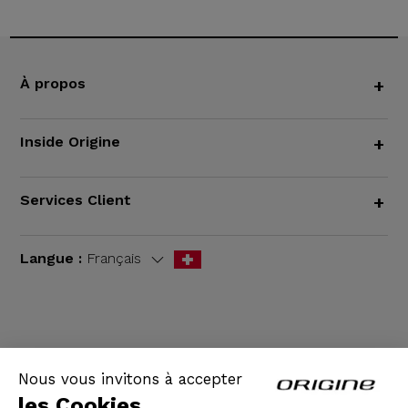
À propos
+
Inside Origine
+
Services Client
+
Langue :
Français
CGV
|
Mentions légales
Nous vous invitons à accepter
les Cookies