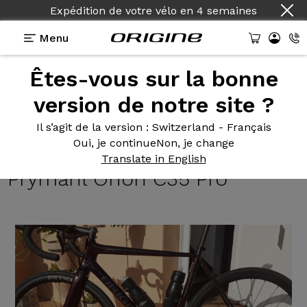
Expédition de votre vélo
en
4 semaines
Menu
Êtes-vous sur la bonne
Témoignages
>
Axxome II GTR Evo - Shimano
Ultegra R8000 - Roues Prymahl Orion C35 Pro
version de notre site ?
Axxome II
GTR Evo - Shimano
Il s’agit de la version
: Switzerland - Français
Oui, je continue
Non, je change
Ultegra R8000 - Roues
Translate in English
Prymahl Orion C35 Pro