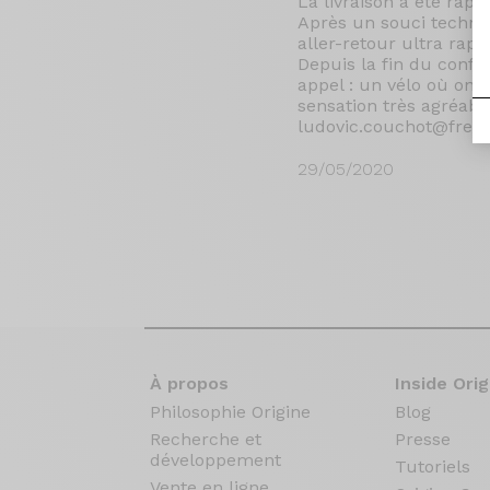
La livraison a été rapi
Après un souci techniq
aller-retour ultra rapide
Depuis la fin du confi
appel : un vélo où on 
sensation très agréabl
ludovic.couchot@free.f
29/05/2020
À propos
Inside Orig
Philosophie Origine
Blog
Recherche et
Presse
développement
Tutoriels
Vente en ligne