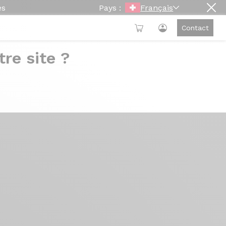
es
Pays :
Français
Contact
re site ?