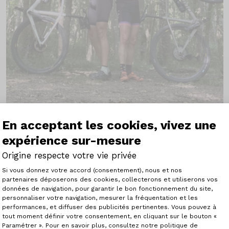
En acceptant les cookies, vivez une
expérience sur-mesure
Origine respecte votre vie privée
Plateforme de Gestion du Consenteme
sous notre témoignage en duo suite à l’achat de 2 GTR Th
Si vous donnez votre accord (consentement), nous et nos
partenaires déposerons des cookies, collecterons et utiliserons vos
données de navigation, pour garantir le bon fonctionnement du site,
personnaliser votre navigation, mesurer la fréquentation et les
Axeptio consent
les ateliers, nous avons été complètement séduits par ce
performances, et diffuser des publicités pertinentes. Vous pouvez à
 choix de la couleur sur le configurateur (surtout pour M
tout moment définir votre consentement, en cliquant sur le bouton «
s de Fabien pour peaufiner nos choix.
Paramétrer ». Pour en savoir plus, consultez notre politique de