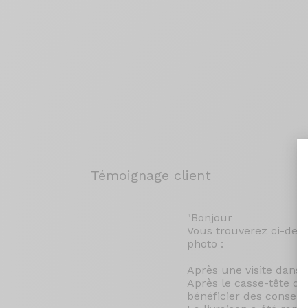
Témoignage client
"Bonjour
Vous trouverez ci-des
photo :
Après une visite dans 
Après le casse-tête du
bénéficier des conseil