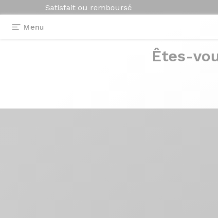
Satisfait ou remboursé
Menu
Êtes-vou
Témoignages
>
Théorème GTR
Théorème
GTR