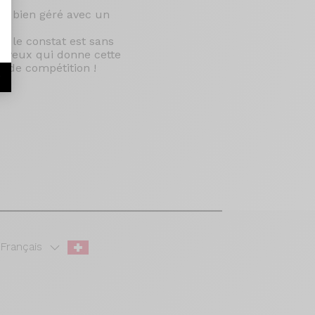
er bien géré avec un
t le constat est sans
nerveux qui donne cette
mode compétition !
r
Français