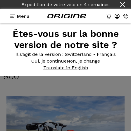
Expédition de votre vélo
en
4 semaines
Menu
Êtes-vous sur la bonne
Témoignages
>
Trail Flat Bar - Shimano Tiagra -
Roues Fulcrum Rapid Red 900
version de notre site ?
Trail Flat
Bar - Shimano Tiagra
Il s’agit de la version
: Switzerland - Français
Oui, je continue
Non, je change
- Roues Fulcrum Rapid Red
Translate in English
900