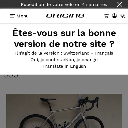
Expédition de votre vélo
en
4 semaines
Menu
Êtes-vous sur la bonne
Témoignages
>
GRAXX II Or blanc - GRX 800 -
Roues Fulcrum Rapid Red 500
version de notre site ?
GRAXX II
Or blanc - GRX 800 -
Il s’agit de la version
: Switzerland - Français
Oui, je continue
Non, je change
Roues Fulcrum Rapid Red
Translate in English
500