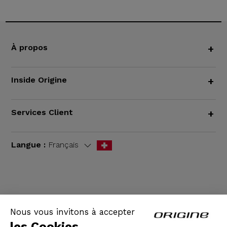
À propos
+
Inside Origine
+
Services Client
+
Langue :
Français
CGV
|
Mentions légales
Nous vous invitons à accepter
les Cookies