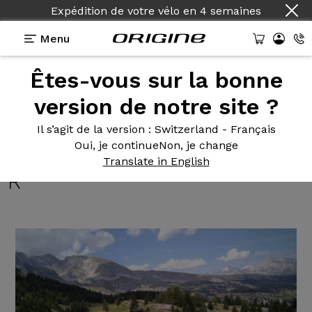
Expédition de votre vélo
en
4 semaines
Menu
Êtes-vous sur la bonne
Témoignages
>
NAJA 130/120 - Shimano SLX / XT -
Roues Afterburner Wide R
version de notre site ?
NAJA 130/120
- Shimano SLX
Il s’agit de la version
: Switzerland - Français
Oui, je continue
Non, je change
/ XT - Roues Afterburner Wide
Translate in English
R