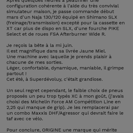
Après quelques heures à peaufiner une
configuration cohérente à l'aide du très convivial
simulateur maison, je passe commande début
mars d'un Naja 130/120 équipé en Shimano SLX
(freinage/transmission) excepté pour la cassette en
XT car plus de dispo en SLX, d'une fourche PIKE
Select et de roues FSA Afterburner Wide R.
Je reçois la bête à la mi juin.
Il est magnifique dans sa livrée Jaune Miel.
Une machine avec laquelle je prends plaisir à
chacune de mes sorties.
Léger, confortable, dynamique, maniable, il grimpe
partout !
Cet été, à Superdévoluy, c'était grandiose.
Un seul regret cependant, le faible choix de pneus
proposés un peu trop typés XC à mon goût, (j'avais
choisi des Michelin Force AM Compétition Line en
2,25 qui manque de grip). Je les remplacerai par
un combo Maxxis DHF/Agressor qui devrait faire le
taf avec ce vélo.
Pour conclure, ORIGINE une marque qui mérite