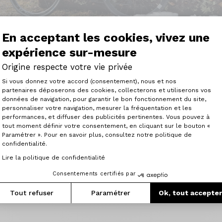
En acceptant les cookies, vivez une
expérience sur-mesure
Origine respecte votre vie privée
Plateforme de Gestion du Consenteme
Si vous donnez votre accord (consentement), nous et nos
partenaires déposerons des cookies, collecterons et utiliserons vos
ctobre, livré en décembre avec le COVID, pas mal ...
données de navigation, pour garantir le bon fonctionnement du site,
que, confort et rendement au rdv
personnaliser votre navigation, mesurer la fréquentation et les
Axeptio consent
 cadre"
performances, et diffuser des publicités pertinentes. Vous pouvez à
tout moment définir votre consentement, en cliquant sur le bouton «
Paramétrer ». Pour en savoir plus, consultez notre politique de
confidentialité.
Configurez le votre
Lire la politique de confidentialité
Consentements certifiés par
Tout refuser
Paramétrer
Ok, tout accepte