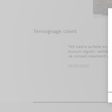
Témoignage client
"Kit cadre acheté en o
Aucun regret : esthéti
Je conseil vivement ce
05/01/2022