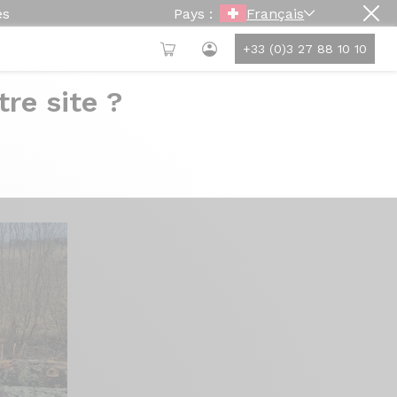
es
Pays :
Français
+33 (0)3 27 88 10 10
re site ?