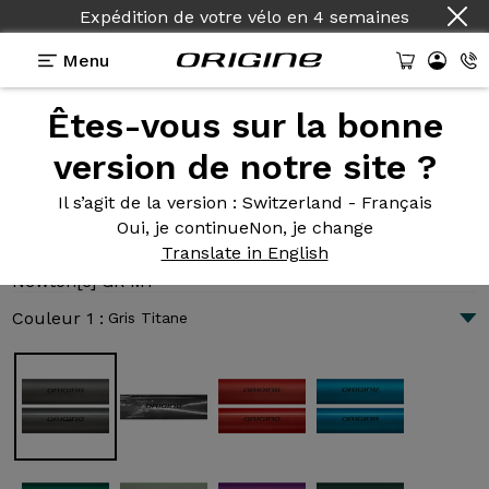
Expédition de votre vélo
en
4 semaines
Menu
Êtes-vous sur la bonne
Présentation
Technologies
version de notre site ?
Il s’agit de la version
: Switzerland - Français
Oui, je continue
Non, je change
Newton[e] GR M1
Translate in English
4 342 CHF
|
11.9 kg
Newton[e] GR M1
Couleur 1 :
Gris Titane