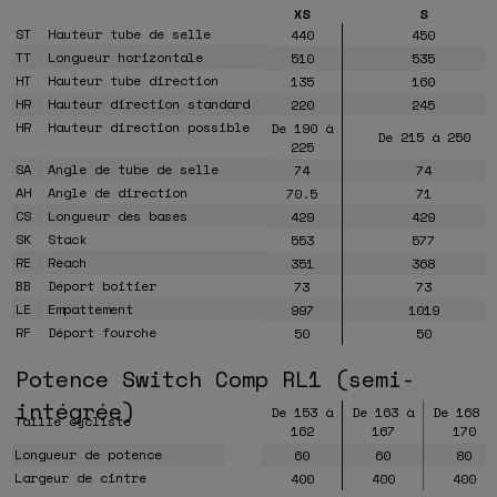
XS
S
ST
Hauteur tube de selle
440
450
TT
Longueur horizontale
510
535
HT
Hauteur tube direction
135
160
HR
Hauteur direction standard
220
245
HR
Hauteur direction possible
De 190 à
De 215 à 250
225
SA
Angle de tube de selle
74
74
AH
Angle de direction
70.5
71
CS
Longueur des bases
429
429
SK
Stack
553
577
RE
Reach
351
368
BB
Déport boitier
73
73
LE
Empattement
997
1019
RF
Déport fourche
50
50
Potence Switch Comp RL1 (semi-
intégrée)
De 153 à
De 163 à
De 168 à
Taille cycliste
162
167
170
Longueur de potence
60
60
80
Largeur de cintre
400
400
400