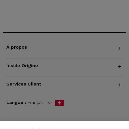
À propos
+
Inside Origine
+
Services Client
+
Langue :
Français