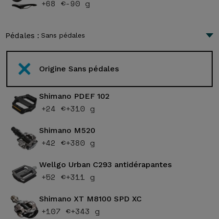
+68 €
-90 g
Pédales :
Sans pédales
Origine Sans pédales
Shimano PDEF 102
+24 €
+310 g
Shimano M520
+42 €
+380 g
Wellgo Urban C293 antidérapantes
+52 €
+311 g
Shimano XT M8100 SPD XC
+107 €
+343 g