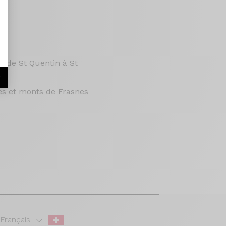
e de St Quentin à St
r
res et monts de Frasnes
Français