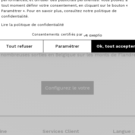
e challenge avec ce 250 km et 4000 m de D +
tout moment définir votre consentement, en cliquant sur le bouton «
 de Somme : Amiens-Le Crotoy-Amiens 180 km
Paramétrer ». Pour en savoir plus, consultez notre politique de
de l’AA 180 km et 3300 m D+
confidentialité.
vec 2 montées Bédouins et Malhaucène enchaînées
Lire la politique de confidentialité
60 km
lagne : 130 km et 4600 D+
Consentements certifiés par
e avec bike packing et pneus de 32 : vélo route de la somm
e retour soit 500 km
Tout refuser
Paramétrer
Ok, tout accepte
yclo 160 km
de nombreuses sorties en Belgique sur les monts de Fland
Configurez le votre
ine
Services Client
Langue :