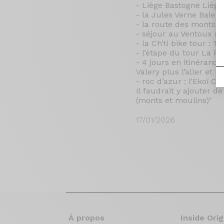
- Liège Bastogne Lièg
- la Jules Verne Baie
- la route des monts 
- séjour au Ventoux a
- la Ch’ti bike tour : 1
- l’étape du tour La P
- 4 jours en itinéranc
Valery plus l’aller et l
- roc d’azur : l’Ekoï C
Il faudrait y ajouter 
(monts et moulins)"
17/01/2026
À propos
Inside Orig