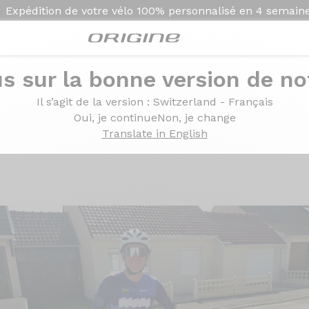
Expédition de votre vélo
100% personnalisé en
4 semain
s sur la bonne version de not
 105 Di2 12v - Prymahl Orion C35 Pro
Il s’agit de la version
: Switzerland - Français
Shimano 105 Di2 12v - 
Oui, je continue
Non, je change
Translate in English