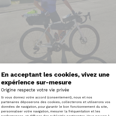
En acceptant les cookies, vivez une
expérience sur-mesure
Origine respecte votre vie privée
 GTO et plus de 10000 km. Très satisfait de mon achat po
Plateforme de Gestion du Consenteme
Si vous donnez votre accord (consentement), nous et nos
enue sur le plat, en montagne en montée et en descente. S
partenaires déposerons des cookies, collecterons et utiliserons vos
is aussi sur les chemins. Un seul point négatif qui s’est p
données de navigation, pour garantir le bon fonctionnement du site,
une descente!!!
personnaliser votre navigation, mesurer la fréquentation et les
Axeptio consent
025 :
performances, et diffuser des publicités pertinentes. Vous pouvez à