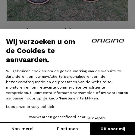
Gravel Graxx - Shimano GRX 600
2x11v - Prymahl Vega A30R
Wij verzoeken u om
de Cookies te
J’ai découvert avec ce vélo la pratique du gravel et le
aanvaarden.
plaisir de quitter la route pour retrouver sur une piste
ce sentiment de liberté que j’apprécie tant avec mon
vieux vtt semi-rigide.
Wij gebruiken cookies om de goede werking van de website te
garanderen, om uw navigatie te personaliseren, om de
bezoekersfrequentie en de prestaties van de website te
Mais là où j’ai été bluffé, c’est lorsque je suis retourné
monitoren en om relevante commerciële berichten te
sur terrain sec, sur mes chemins plus sélectifs que je
verspreiden. U kunt extra informatie verzamelen of uw voorkeuren
prenais d’habitude avec mon vtt : au début, j’hésitais à
aanpassen door op de knop 'Finetunen' te klikken.
15/06/2023
Lees onze privacy politiek
Voorwaarden gecertifieerd door
Verder lezen
Non merci
Finetunen
OK voor mij