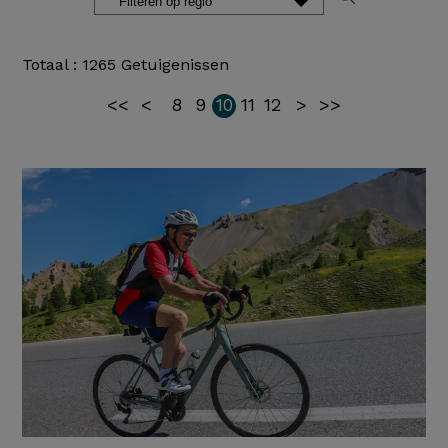
Totaal : 1265 Getuigenissen
<<
<
8
9
10
11
12
>
>>