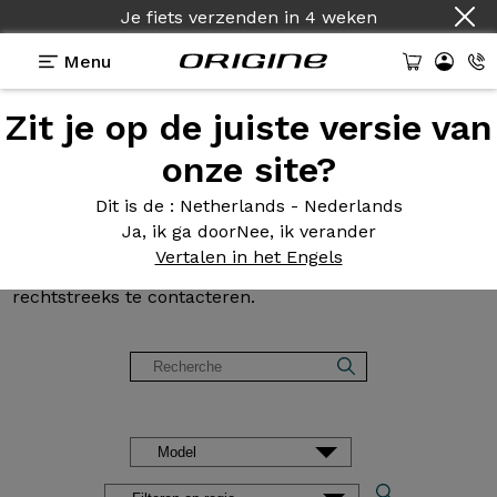
Je fiets verzenden
in
4 weken
Menu
Zit je op de juiste versie van
Klantbeoordelingen en
onze site?
getuigenissen van Origine
Dit is de
: Netherlands - Nederlands
Ja, ik ga door
Nee, ik verander
Onze klanten praten in alle vrijheid over hun fiets. U
Vertalen in het Engels
wenst meer informatie? Aarzel niet om onze klanten
rechtstreeks te contacteren.