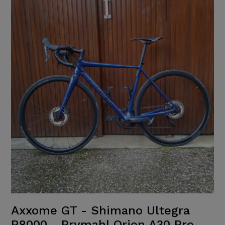
Axxome GT - Shimano Ultegra
R8000 - Prymahl Orion A30 Pro