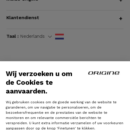
Klantendienst
+
Taal :
Nederlands
Algemene voorwaarden
|
Wettelijke bepalingen
Wij verzoeken u om
de Cookies te
aanvaarden.
Wij gebruiken cookies om de goede werking van de website te
garanderen, om uw navigatie te personaliseren, om de
bezoekersfrequentie en de prestaties van de website te
monitoren en om relevante commerciële berichten te
verspreiden. U kunt extra informatie verzamelen of uw voorkeuren
© Origine Cycles
aanpassen door op de knop 'Finetunen' te klikken.