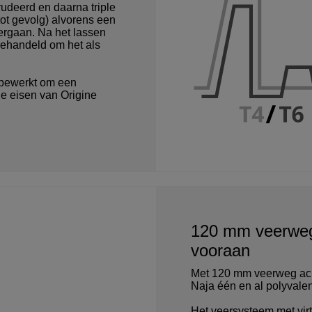
rudeerd en daarna triple
tot gevolg) alvorens een
ergaan. Na het lassen
behandeld om het als
bewerkt om een
e eisen van Origine
120 mm veerweg
vooraan
Met 120 mm veerweg ach
Naja één en al polyvalen
Het veersysteem met virt