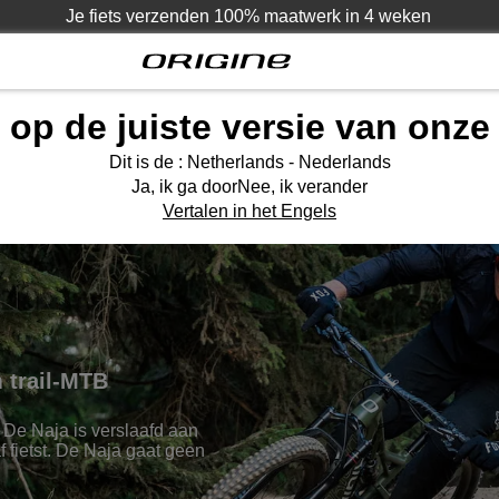
Je fiets verzenden
100% maatwerk in
4 weken
e op de juiste versie van onze
Presentatie
Modellen
Technologi
Dit is de
: Netherlands - Nederlands
Ja, ik ga door
Nee, ik verander
Vertalen in het Engels
 trail-MTB
 De Naja is verslaafd aan
f fietst. De Naja gaat geen