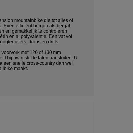
ension mountainbike die tot alles of
is. Even efficiënt bergop als bergaf,
en en gemakkelijk te controleren
één en al polyvalentie. Een vat vol
ogtemeters, drops en drifts.
n voorvork met 120 of 130 mm
t bij uw rijstijl te laten aansluiten. U
aja een snelle cross-country dan wel
ailbike maakt.