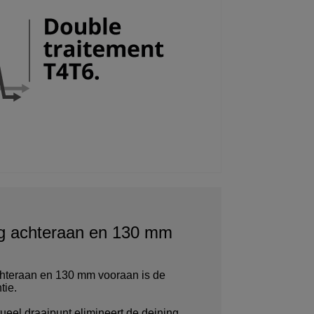
 achteraan en 130 mm
teraan en 130 mm vooraan is de
tie.
ueel draaipunt elimineert de deining