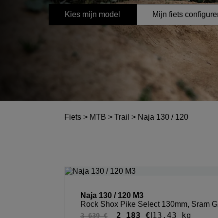
Kies mijn model
Mijn fiets configur
Fiets
>
MTB
>
Trail
>
Naja 130 / 120
Naja 130 / 120 M3
Rock Shox Pike Select 130mm, Sram G
2 183 €
13.43 kg
|
3 639 €