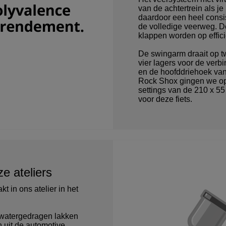
van de achtertrein als je
daardoor een heel consi
de volledige veerweg. D
klappen worden op effici
De swingarm draait op tw
vier lagers voor de verb
en de hoofddriehoek van
Rock Shox gingen we op
settings van de 210 x 
voor deze fiets.
e ateliers
t in ons atelier in het
 watergedragen lakken
 uit de automotive