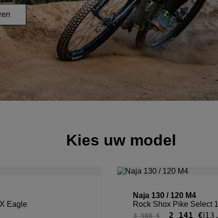
eren
Kies
uw model
Naja 130 / 120 M4
X Eagle
Rock Shox Pike Select
2 141 €
13
|
3 568 €