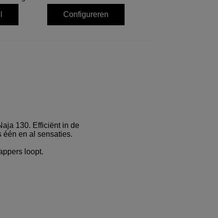
l
Configureren
aja 130. Efficiënt in de
s één en al sensaties.
appers loopt.