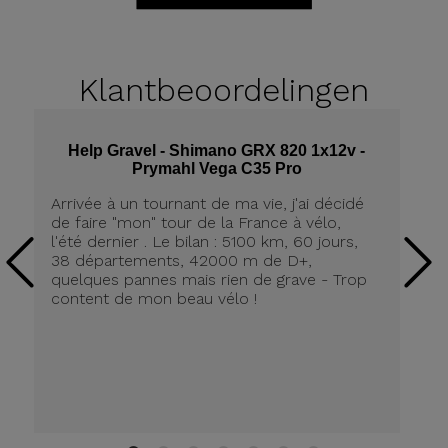
Klantbeoordelingen
Help Gravel - Shimano GRX 820 1x12v -
Prymahl Vega C35 Pro
Arrivée à un tournant de ma vie, j'ai décidé
Qu
de faire "mon" tour de la France à vélo,
He
l'été dernier . Le bilan : 5100 km, 60 jours,
su
38 départements, 42000 m de D+,
l&
quelques pannes mais rien de grave - Trop
content de mon beau vélo !