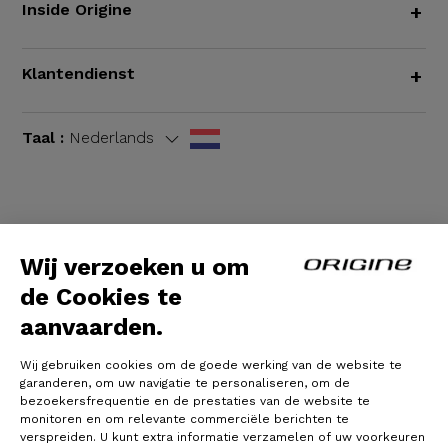
Inside Origine
+
Klantendienst
+
Taal :
Nederlands
Algemene voorwaarden
|
Wettelijke bepalingen
Wij verzoeken u om
de Cookies te
aanvaarden.
Wij gebruiken cookies om de goede werking van de website te
garanderen, om uw navigatie te personaliseren, om de
bezoekersfrequentie en de prestaties van de website te
monitoren en om relevante commerciële berichten te
verspreiden. U kunt extra informatie verzamelen of uw voorkeuren
© Origine Cycles