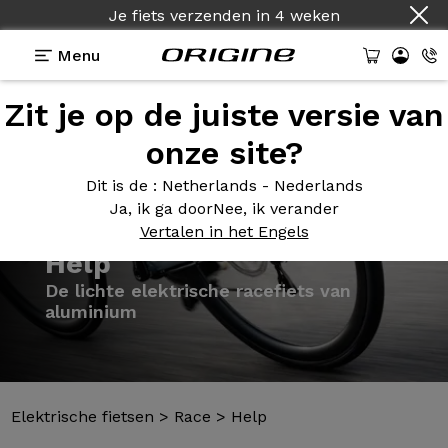
Je fiets verzenden
in
4 weken
Menu
Zit je op de juiste versie van
Presentatie
Modellen
Technologie
onze site?
Dit is de
: Netherlands - Nederlands
Ja, ik ga door
Nee, ik verander
Vertalen in het Engels
Elektrische fietsen
>
Race
>
Help