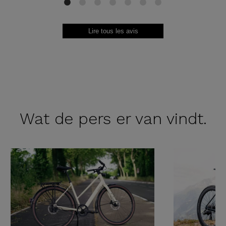
1
2
3
4
5
6
7
Lire tous les avis
Wat de
pers er van vindt.