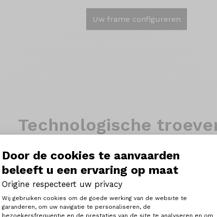
Uw frame configureren
Technologische troeve
Door de cookies te aanvaarden
beleeft u een ervaring op maat
Origine respecteert uw privacy
Theoreme FS 120
Toestemmingsbeheerplatform: Person
Wij gebruiken cookies om de goede werking van de website te
Voor de mountainbikers 
garanderen, om uw navigatie te personaliseren, de
combinatie van adrenali
bezoekersfrequentie en de prestaties van de site te analyseren en om
Axeptio consent