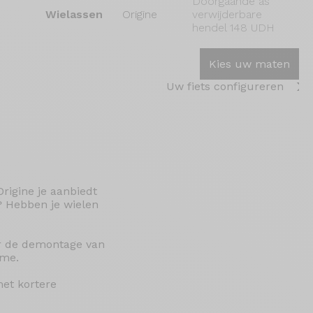
Doorgaande as
Wielassen
Origine
verwijderbare
hendel 148 UDH
Kies uw maten
Uw fiets configureren
rigine je aanbiedt
? Hebben je wielen
or de demontage van
ame.
met kortere