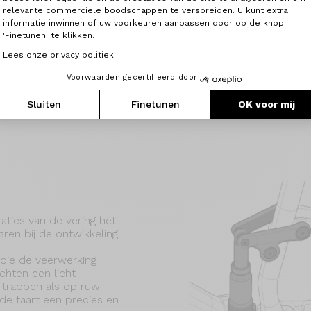
ontwikkelden we de Th
relevante commerciële boodschappen te verspreiden. U kunt extra
Explosief, speels en we
informatie inwinnen of uw voorkeuren aanpassen door op de knop
maximale fun op de pad
'Finetunen' te klikken.
je dat die pret een hel
Lees onze privacy politiek
Voorwaarden gecertifieerd door
Sluiten
Finetunen
OK voor mij
aties van de vering het
aren bij de ontwikkeling
die de veerwerking
chten een licht
 trappen als op ruw
p de taart een precies en