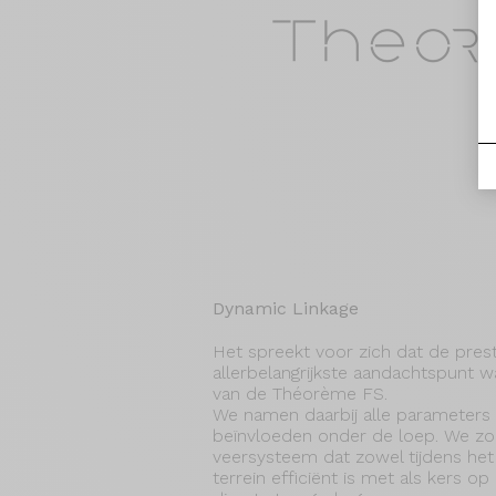
Dynamic Linkage
Het spreekt voor zich dat de prest
allerbelangrijkste aandachtspunt w
van de Théorème FS.
We namen daarbij alle parameters 
beïnvloeden onder de loep. We zo
veersysteem dat zowel tijdens het
terrein efficiënt is met als kers o