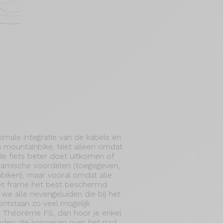
male integratie van de kabels en
en mountainbike. Niet alleen omdat
 de fiets beter doet uitkomen of
namische voordelen (toegegeven,
biken), maar vooral omdat alle
 het frame het best beschermd
 we alle nevengeluiden die bij het
ntstaan zo veel mogelijk
de Théorème FS, dan hoor je enkel
den die knisperen over het pad.