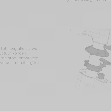
t integratie als we
uctuur konden
rde stop, ontwikkeld
we de stuuruitslag tot