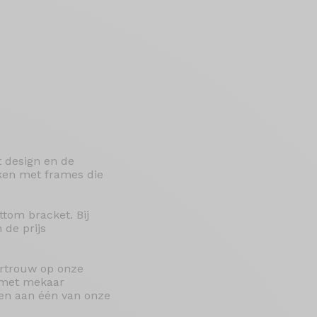
t design en de
ken met frames die
ttom bracket. Bij
 de prijs
ertrouw op onze
e met mekaar
agen aan één van onze