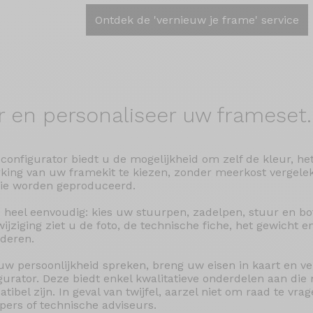
Ontdek de 'vernieuw je frame' service
r en
personaliseer uw frameset.
configurator biedt u de mogelijkheid om zelf de kleur, he
king van uw framekit te kiezen, zonder meerkost vergele
rie worden geproduceerd.
s heel eenvoudig: kies uw stuurpen, zadelpen, stuur en bo
wijziging ziet u de foto, de technische fiche, het gewicht en
deren.
uw persoonlijkheid spreken, breng uw eisen in kaart en v
gurator. Deze biedt enkel kwalitatieve onderdelen aan di
tibel zijn. In geval van twijfel, aarzel niet om raad te vr
pers of technische adviseurs.