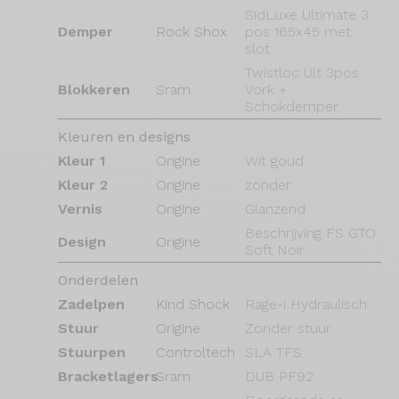
SidLuxe Ultimate 3
Demper
Rock Shox
pos 165x45 met
slot
Twistloc Ult 3pos
Blokkeren
Sram
Vork +
Schokdemper
Kleuren en designs
Kleur 1
Origine
Wit goud
Kleur 2
Origine
zonder
Vernis
Origine
Glanzend
Beschrijving FS GTO
Design
Origine
Soft Noir
Onderdelen
Zadelpen
Kind Shock
Rage-i Hydraulisch
Stuur
Origine
Zonder stuur
Stuurpen
Controltech
SLA TFS
Bracketlagers
Sram
DUB PF92