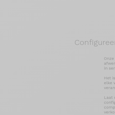
Configuree
Onze 
afwer
in se
Het i
elke 
veran
Laat 
confi
compa
verko