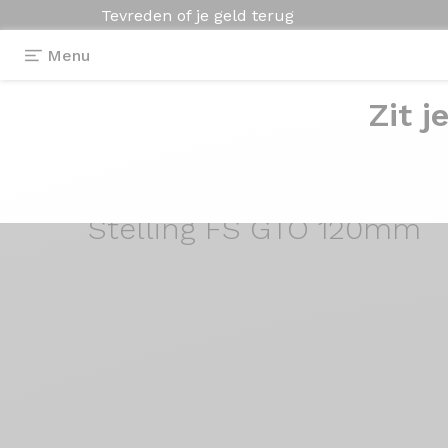
Tevreden of je geld terug
Menu
Zit j
Stelling FS
GTO 120mm