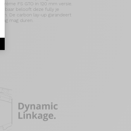
éorème FS GTO in 120 mm versie.
ndbaar belooft deze fully je
en. De carbon lay-up garandeert
e dag mag duren.