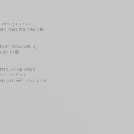
t design en de
ken met frames die
ttom bracket. Bij
 de prijs
ertrouw op onze
e met mekaar
agen aan één van onze