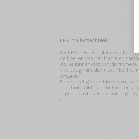
EPS mallentechniek
De EPS interne mallen voorkomen 
de hoeken van het frame en garan
vlakke binnenkant van de framebui
Overtollig hars dient tot niks, het
zwaarder.
De perfect gladde binnenkant van 
constante dikte van het materiaal w
ongehinderd over het volledige f
worden.