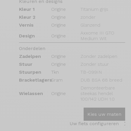
Kleuren en designs
Kleur 1
Origine
Titanium grijs
Kleur 2
Origine
zonder
Vernis
Origine
Glanzend
Axxome III GTO
Design
Origine
Medium Wit
Onderdelen
Zadelpen
Origine
Zonder zadelpen
Stuur
Origine
Zonder stuur
Stuurpen
Tkn
TB-099IN
Bracketlagers
Sram
DUB BSA 68 breed
Demonteerbare
Wielassen
Origine
steekas hendel
100/142 UDH 1.0
Kies uw maten
Uw fiets configureren