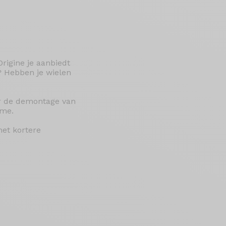
rigine je aanbiedt
? Hebben je wielen
or de demontage van
ame.
met kortere