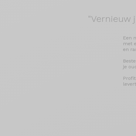
"Vernieuw 
Een n
met e
en ra
Beste
je ou
Profi
levert