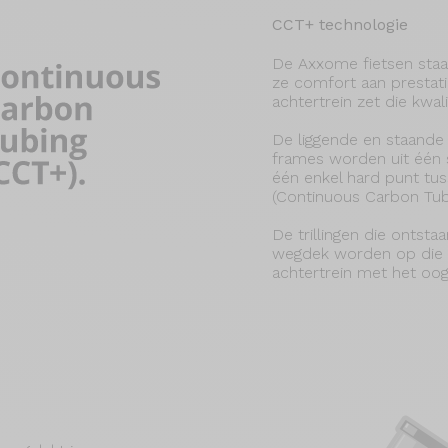
CCT+ technologie
De Axxome fietsen sta
ze comfort aan prestat
achtertrein zet die kwali
De liggende en staand
frames worden uit één 
één enkel hard punt tu
(Continuous Carbon Tub
De trillingen die ontst
wegdek worden op die m
achtertrein met het oo