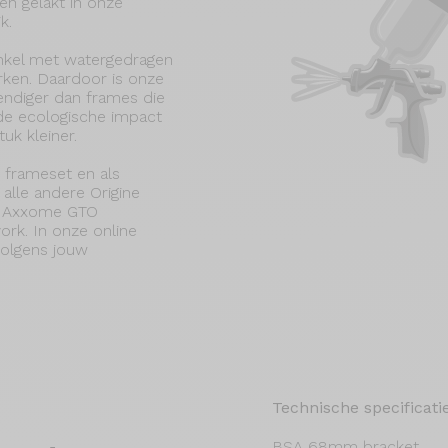
n gelakt in onze
k.
nkel met watergedragen
rken. Daardoor is onze
endiger dan frames die
s de ecologische impact
uk kleiner.
 frameset en als
 alle andere Origine
de Axxome GTO
ork. In onze online
 volgens jouw
Technische specificati
BSA 68mm bracket