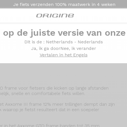
Je fiets verzenden
100% maatwerk in
4 weken
e op de juiste versie van onze
Presentatie
Technologie
Dit is de
: Netherlands - Nederlands
Ja, ik ga door
Nee, ik verander
Vertalen in het Engels
frame voor fietsers die kicken op lange afstanden
elijk, snelle en comfortabele fiets willen.
het Axxome III frame 12% meer trillingen dempt dan zijn
waarop je fietst resulteert dat in een soepeler
er in het Axxome GTO frame banden tot 35 mm.