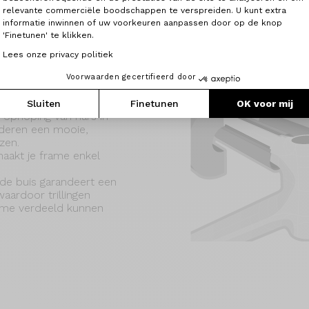
relevante commerciële boodschappen te verspreiden. U kunt extra
informatie inwinnen of uw voorkeuren aanpassen door op de knop
'Finetunen' te klikken.
Lees onze privacy politiek
Voorwaarden gecertifieerd door
Sluiten
Finetunen
OK voor mij
ophoping van hars in
deren een mooie,
zen.
 maakt je frame enkel
de buis garandeert een
aardoor trillingen
rame verdeeld kunnen