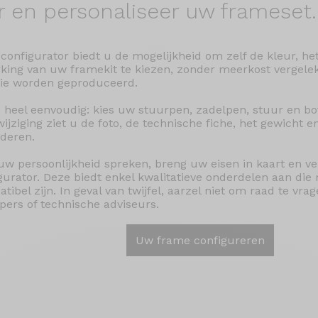
r en
personaliseer uw frameset.
configurator biedt u de mogelijkheid om zelf de kleur, he
king van uw framekit te kiezen, zonder meerkost vergele
rie worden geproduceerd.
s heel eenvoudig: kies uw stuurpen, zadelpen, stuur en bo
wijziging ziet u de foto, de technische fiche, het gewicht en
deren.
uw persoonlijkheid spreken, breng uw eisen in kaart en v
gurator. Deze biedt enkel kwalitatieve onderdelen aan di
tibel zijn. In geval van twijfel, aarzel niet om raad te vr
pers of technische adviseurs.
Uw frame configureren