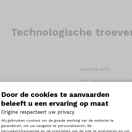
Technologische troeve
Axxome GTO
Het Origine gamma best
waaruit je het kader kiest
Met dat frame als basis 
Door de cookies te aanvaarden
carbon layup van de Ax
beleeft u een ervaring op maat
explosiviteit terwijl d
fietsers die lange dage
Origine respecteert uw privacy
op zoek zijn naar een f
Toestemmingsbeheerplatform: Person
diverse terreinen garand
Wij gebruiken cookies om de goede werking van de website te
garanderen, om uw navigatie te personaliseren, de
bezoekersfrequentie en de prestaties van de site te analyseren en om
Axeptio consent