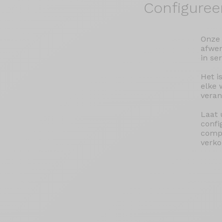
Configuree
Onze 
afwer
in se
Het i
elke 
veran
Laat 
confi
compa
verko