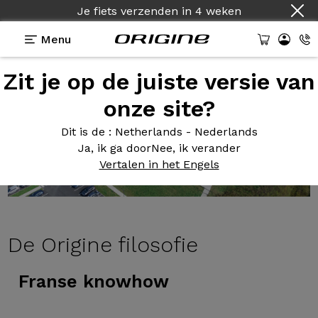
Je fiets verzenden
in
4 weken
Menu
Zit je op de juiste versie van
onze site?
Dit is de
: Netherlands - Nederlands
Ja, ik ga door
Nee, ik verander
Vertalen in het Engels
De
Origine filosofie
Franse knowhow