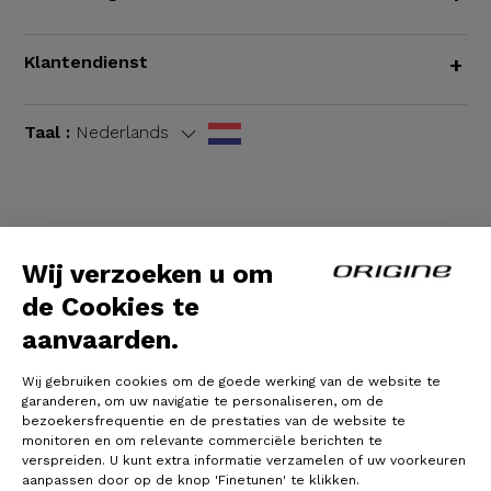
Klantendienst
+
Taal :
Nederlands
Algemene voorwaarden
|
Wettelijke bepalingen
Wij verzoeken u om
de Cookies te
aanvaarden.
Wij gebruiken cookies om de goede werking van de website te
garanderen, om uw navigatie te personaliseren, om de
bezoekersfrequentie en de prestaties van de website te
monitoren en om relevante commerciële berichten te
verspreiden. U kunt extra informatie verzamelen of uw voorkeuren
© Origine Cycles
aanpassen door op de knop 'Finetunen' te klikken.