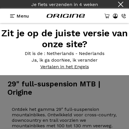
Je fiets verzenden
in
4 weken
Menu
Zit je op de juiste versie van
onze site?
Dit is de
: Netherlands - Nederlands
Ja, ik ga door
Nee, ik verander
Fiets
>
MTB
Vertalen in het Engels
29" full-suspension
MTB |
Origine
Ontdek het gamma 29" full-suspension
mountainbikes. Ontwikkeld voor cross-country,
downcountry en trail voorzien we
mountainbikes met 100 tot 130 mm veerweg.