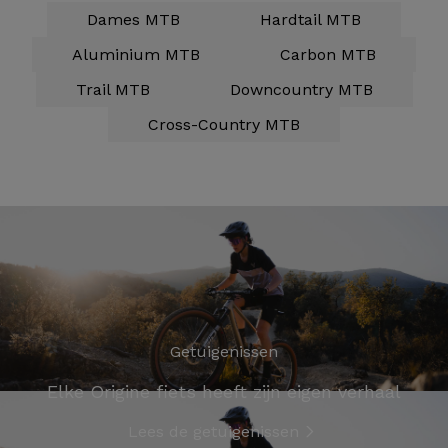
Dames MTB
Hardtail MTB
Aluminium MTB
Carbon MTB
Trail MTB
Downcountry MTB
Cross-Country MTB
Getuigenissen
Elke Origine fiets heeft zijn eigen verhaal
Lees de getuigenissen