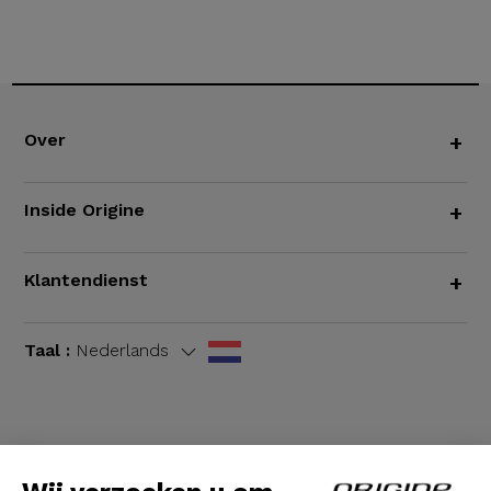
Over
+
Inside Origine
+
Klantendienst
+
Taal :
Nederlands
Algemene voorwaarden
|
Wettelijke bepalingen