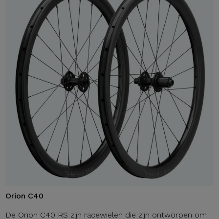
Orion C40
De Orion C40 RS zijn racewielen die zijn ontworpen om