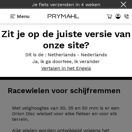
Je fiets verzenden
in
4 weken
Menu
Zit je op de juiste versie van
onze site?
Dit is de
: Netherlands - Nederlands
Ja, ik ga door
Nee, ik verander
Wielen
>
Race
>
Schijfremmen
Vertalen in het Engels
Racewielen
voor schijfremmen
Met velghoogtes van 30, 35 en 50 mm is er een
Orion Disc wielset voor elke fietser en voor elk
terrein.
Alle wielen worden ontwikkeld volgens het