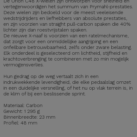
De Orion C48 X-wielen zijn ontworpen voor snelheid en
vertegenwoordigen het summum van Prymahl-prestaties.
Deze wielen zijn bedoeld voor de meest veeleisende
wedstrijdrijders en liefhebbers van absolute prestaties,
en zijn voorzien van straight pull-carbon spaken die 40%
lichter zijn dan roestvrijstalen spaken.
De nieuwe X-naaf is voorzien van een ratelmechanisme,
dat zorgt voor een onmiddellijke aangrijping en een
onfeilbare betrouwbaarheid, zelfs onder zware belasting.
Elk onderdeel is geselecteerd om lichtheid, stijfheid en
krachtoverbrenging te combineren met zo min mogelijk
vermogensverlies.
Hun gedrag op de weg vertaalt zich in een
indrukwekkende levendigheid, die elke pedaalslag omzet
in een duidelijke versnelling, of het nu op vlak terrein is, in
de klim of bij een beslissende sprint.
Materiaal: Carbon
Gewicht: 1 295 g
Binnenbreedte: 23 mm
Profiel: 48 mm