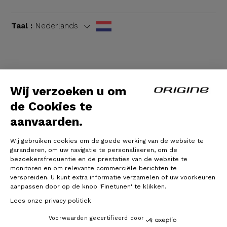
Taal :
Nederlands
Algemene voorwaarden
|
Wettelijke bepalingen
Wij verzoeken u om
de Cookies te
aanvaarden.
Wij gebruiken cookies om de goede werking van de website te
garanderen, om uw navigatie te personaliseren, om de
bezoekersfrequentie en de prestaties van de website te
monitoren en om relevante commerciële berichten te
verspreiden. U kunt extra informatie verzamelen of uw voorkeuren
© Origine Cycles
aanpassen door op de knop 'Finetunen' te klikken.
Lees onze privacy politiek
Voorwaarden gecertifieerd door