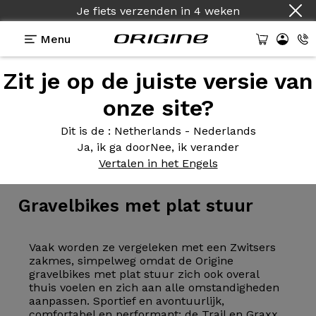
Je fiets verzenden
in
4 weken
Menu
Zit je op de juiste versie van
onze site?
Dit is de
: Netherlands - Nederlands
Ja, ik ga door
Nee, ik verander
Fiets
>
Plat stuur
>
Gravel
Vertalen in het Engels
Gravelbikes met
plat stuur
Vaak worden ze vergeleken met een Zwitsers
zakmes, simpelweg omdat de Origine
gravelbikes met plat stuur zich ook overal
thuis voelen en zich aan alle omstandigheden
aanpassen. Sportief en avontuurlijk,
comfortabel en performant: de Trail en Graxx