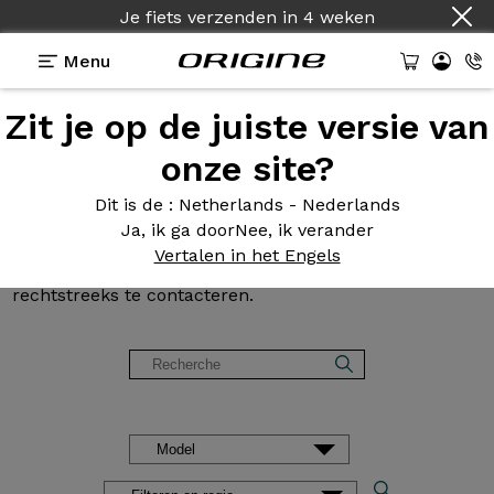
Land :
Nederlands
Menu
Zit je op de juiste versie van
Klantbeoordelingen en
onze site?
getuigenissen van Origine
Dit is de
: Netherlands - Nederlands
Ja, ik ga door
Nee, ik verander
Onze klanten praten in alle vrijheid over hun fiets. U
Vertalen in het Engels
wenst meer informatie? Aarzel niet om onze klanten
rechtstreeks te contacteren.