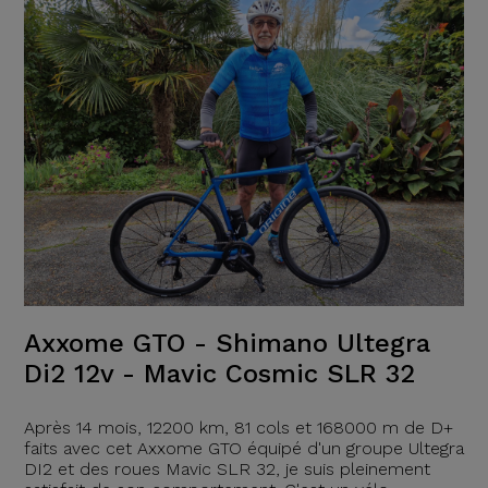
Axxome GTO - Shimano Ultegra
Di2 12v - Mavic Cosmic SLR 32
Après 14 mois, 12200 km, 81 cols et 168000 m de D+
faits avec cet Axxome GTO équipé d'un groupe Ultegra
DI2 et des roues Mavic SLR 32, je suis pleinement