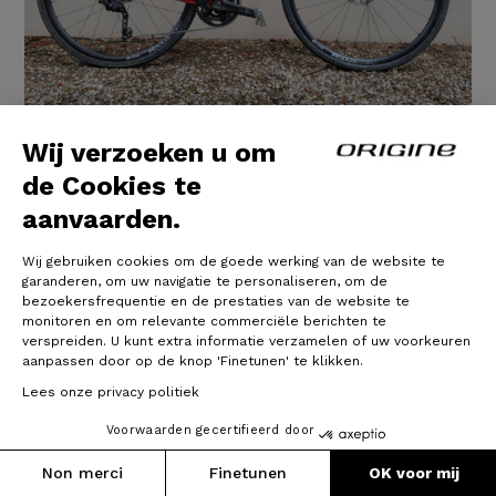
Wij verzoeken u om
Help Gravel - Shimano GRX 400
de Cookies te
2X10 - DT Swiss R500
aanvaarden.
Ayant de plus en plus de mal à suivre mes amis, mes
Wij gebruiken cookies om de goede werking van de website te
80 ans ont été l'occasion de franchir le pas de
garanderen, om uw navigatie te personaliseren, om de
l'assistance.
bezoekersfrequentie en de prestaties van de website te
La recherche dans les commerces locaux s'est
monitoren en om relevante commerciële berichten te
avérée décevante : Pas la taille, pas les braquets, pas
verspreiden. U kunt extra informatie verzamelen of uw voorkeuren
la couleur...aucune souplesse.
aanpassen door op de knop 'Finetunen' te klikken.
Le configurateur Origine associé à des conseils
Lees onze privacy politiek
téléphoniques pertinents m'ont convaincu.
Et l'expérience est à
Voorwaarden gecertifieerd door
14/07/2025
Non merci
Finetunen
OK voor mij