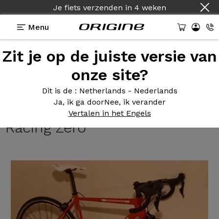
Je fiets verzenden
in
4 weken
Menu
Zit je op de juiste versie van
Getuigenissen
>
Axxome II 350 - Shimano Ultegra
R8000 - Fulcrum Racing Zero
onze site?
Axxome II
350 - Shimano
Dit is de
: Netherlands - Nederlands
Ja, ik ga door
Nee, ik verander
Ultegra R8000 - Fulcrum
Vertalen in het Engels
Racing Zero