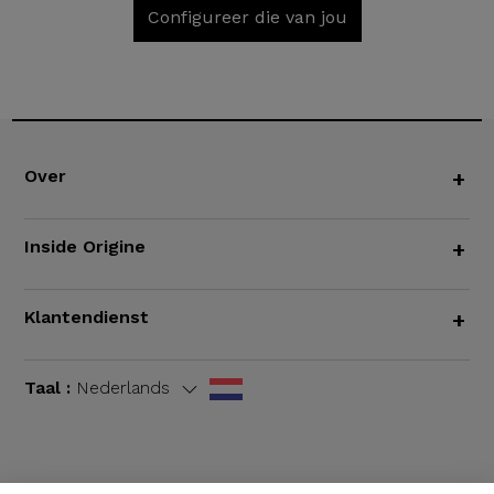
Configureer die van jou
Over
+
Inside Origine
+
Klantendienst
+
Taal :
Nederlands