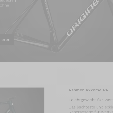
 neuesten
 ohne
rieren
Rahmen Axxome RR
Leichtgewicht für Wet
Das leichteste und exkl
Rennradserie für Wettk