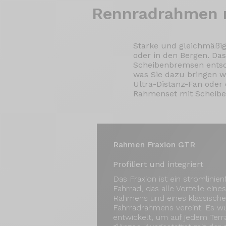
Rennradrahmen
Starke und gleichmäßig
oder in den Bergen. Da
Scheibenbremsen entsch
was Sie dazu bringen wi
Ultra-Distanz-Fan oder 
Rahmenset mit Scheibe
Rahmen Fraxion GTR
Profiliert und integriert
Das Fraxion ist ein stromlinie
Fahrrad, das alle Vorteile eine
Rahmens und eines klassisch
Fahrradrahmens vereint. Es w
entwickelt, um auf jedem Terr