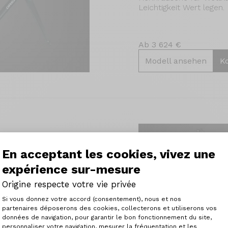
Leichtigkeit Wert legen.
Ab 3 624 €
Modell ansehen
K
En acceptant les cookies, vivez une
urde in erster Linie
expérience sur-mesure
hohes Leistungsniveau
er Leichtigkeit zu
Origine respecte votre vie privée
istungsstärkerer Rahmen
Plateforme de Gestion du Consenteme
Si vous donnez votre accord (consentement), nous et nos
omfort.
partenaires déposerons des cookies, collecterons et utiliserons vos
données de navigation, pour garantir le bon fonctionnement du site,
personnaliser votre navigation, mesurer la fréquentation et les
Axeptio consent