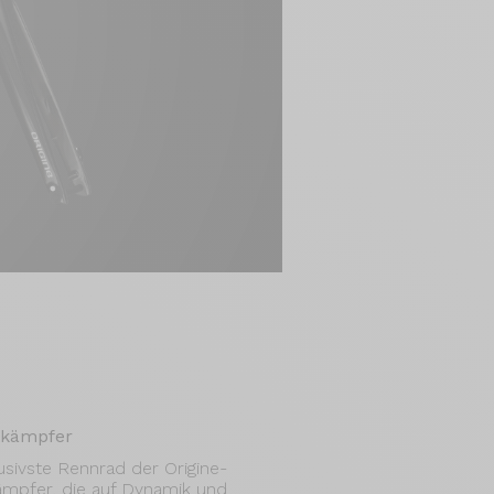
tkämpfer
usivste Rennrad der Origine-
ämpfer, die auf Dynamik und